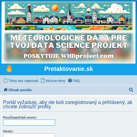
Pretaktovanie.sk
Témy bez odpovedí
Aktívne témy
FAQ
H
Obsah portálu
ľ
Portál vyžaduje, aby ste boli zaregistrovaný a prihlásený, ak
a
chcete zobraziť profily.
d
Používateľské meno:
a
ť
Heslo: