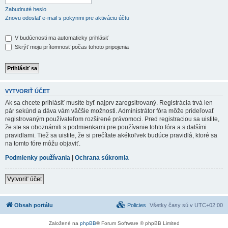
Zabudnuté heslo
Znovu odoslať e-mail s pokynmi pre aktiváciu účtu
V budúcnosti ma automaticky prihlásiť
Skrýť moju prítomnosť počas tohoto pripojenia
VYTVORIŤ ÚČET
Ak sa chcete prihlásiť musíte byť najprv zaregsitrovaný. Registrácia trvá len
pár sekúnd a dáva vám väčšie možnosti. Administrátor fóra môže prideľovať
registrovaným používateľom rozšírené právomoci. Pred registraciou sa uistite,
že ste sa oboznámili s podmienkami pre používanie tohto fóra a s dalšími
pravidlami. Tiež sa uistite, že si prečítate akékoľvek budúce pravidlá, ktoré sa
na tomto fóre môžu objaviť.
Podmienky používania
|
Ochrana súkromia
Vytvoriť účet
Obsah portálu
Policies
Všetky časy sú v
UTC+02:00
Založené na
phpBB
® Forum Software © phpBB Limited