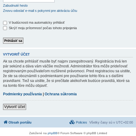
Zabudnuté heslo
Znovu odoslať e-mail s pokynmi pre aktiváciu účtu
V budúcnosti ma automaticky prihlásiť
Skrýť moju prítomnosť počas tohoto pripojenia
VYTVORIŤ ÚČET
Ak sa chcete prihlásiť musíte byť najprv zaregsitrovaný. Registrácia trvá len
pár sekúnd a dáva vám väčšie možnosti. Administrátor fóra môže prideľovať
registrovaným používateľom rozšírené právomoci. Pred registraciou sa uistite,
že ste sa oboznámili s podmienkami pre používanie tohto fóra a s dalšími
pravidlami. Tiež sa uistite, že si prečítate akékoľvek budúce pravidlá, ktoré sa
na tomto fóre môžu objaviť.
Podmienky používania
|
Ochrana súkromia
Vytvoriť účet
Obsah portálu
Policies
Všetky časy sú v
UTC+02:00
Založené na
phpBB
® Forum Software © phpBB Limited