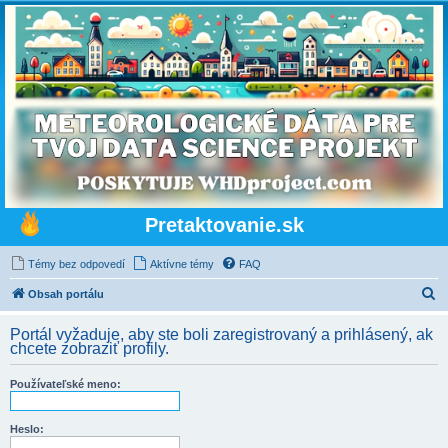
Pretaktovanie.sk
Témy bez odpovedí
Aktívne témy
FAQ
H
Obsah portálu
ľ
Portál vyžaduje, aby ste boli zaregistrovaný a prihlásený, ak
a
chcete zobraziť profily.
d
Používateľské meno:
a
ť
Heslo: