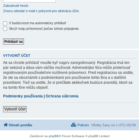
Zabudnuté heslo
Znovu odoslať e-mail s pokynmi pre aktiváciu účtu
V budúcnosti ma automaticky prihlásiť
Skrýť moju prítomnosť počas tohoto pripojenia
VYTVORIŤ ÚČET
Ak sa chcete prihlásiť musíte byť najprv zaregsitrovaný. Registrácia trvá len
pár sekúnd a dáva vám väčšie možnosti. Administrátor fóra môže prideľovať
registrovaným používateľom rozšírené právomoci. Pred registraciou sa uistite,
že ste sa oboznámili s podmienkami pre používanie tohto fóra a s dalšími
pravidlami. Tiež sa uistite, že si prečítate akékoľvek budúce pravidlá, ktoré sa
na tomto fóre môžu objaviť.
Podmienky používania
|
Ochrana súkromia
Vytvoriť účet
Obsah portálu
Policies
Všetky časy sú v
UTC+02:00
Založené na
phpBB
® Forum Software © phpBB Limited