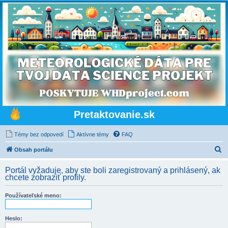
Pretaktovanie.sk
Témy bez odpovedí
Aktívne témy
FAQ
H
Obsah portálu
ľ
Portál vyžaduje, aby ste boli zaregistrovaný a prihlásený, ak
a
chcete zobraziť profily.
d
Používateľské meno:
a
ť
Heslo: