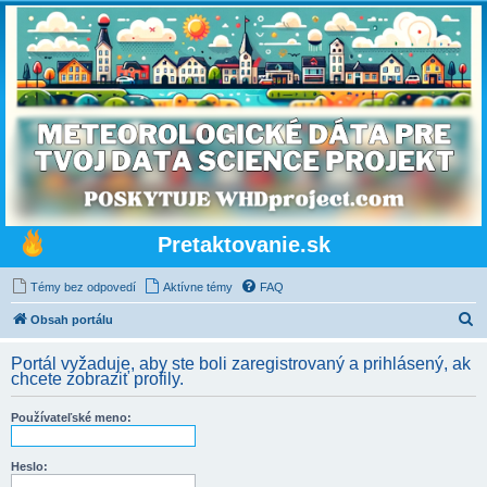
Pretaktovanie.sk
Témy bez odpovedí
Aktívne témy
FAQ
H
Obsah portálu
ľ
Portál vyžaduje, aby ste boli zaregistrovaný a prihlásený, ak
a
chcete zobraziť profily.
d
Používateľské meno:
a
ť
Heslo: