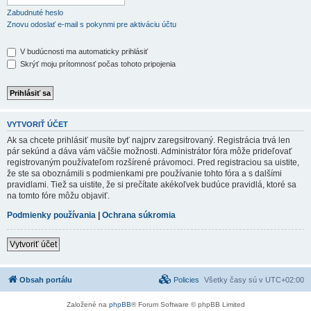
Zabudnuté heslo
Znovu odoslať e-mail s pokynmi pre aktiváciu účtu
V budúcnosti ma automaticky prihlásiť
Skrýť moju prítomnosť počas tohoto pripojenia
VYTVORIŤ ÚČET
Ak sa chcete prihlásiť musíte byť najprv zaregsitrovaný. Registrácia trvá len
pár sekúnd a dáva vám väčšie možnosti. Administrátor fóra môže prideľovať
registrovaným používateľom rozšírené právomoci. Pred registraciou sa uistite,
že ste sa oboznámili s podmienkami pre používanie tohto fóra a s dalšími
pravidlami. Tiež sa uistite, že si prečítate akékoľvek budúce pravidlá, ktoré sa
na tomto fóre môžu objaviť.
Podmienky používania
|
Ochrana súkromia
Vytvoriť účet
Obsah portálu
Policies
Všetky časy sú v
UTC+02:00
Založené na
phpBB
® Forum Software © phpBB Limited