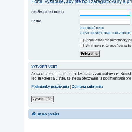
Portál vyžaduje, aby ste boli zaregistrovaný a pri
Používateľské meno:
Heslo:
Zabudnuté heslo
Znovu odoslať e-mail s pokynmi pre 
V budúcnosti ma automaticky pri
Skrýť moju prítomnosť počas toh
VYTVORIŤ ÚČET
Ak sa chcete prihlásiť musíte byť najprv zaregsitrovaný. Regis
registraciou sa uistite, že ste sa oboznámili s podmienkami pre 
Podmienky používania
|
Ochrana súkromia
Vytvoriť účet
Obsah portálu