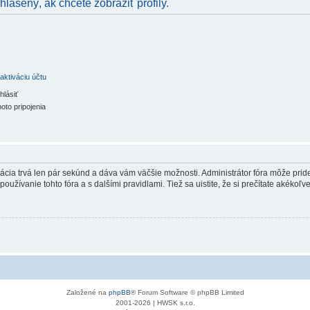
hlásený, ak chcete zobraziť profily.
aktiváciu účtu
hlásiť
oto pripojenia
trácia trvá len pár sekúnd a dáva vám väčšie možnosti. Administrátor fóra môže pr
používanie tohto fóra a s dalšími pravidlami. Tiež sa uistite, že si prečítate akékoľ
Založené na
phpBB
® Forum Software © phpBB Limited
2001-2026 | HWSK s.r.o.