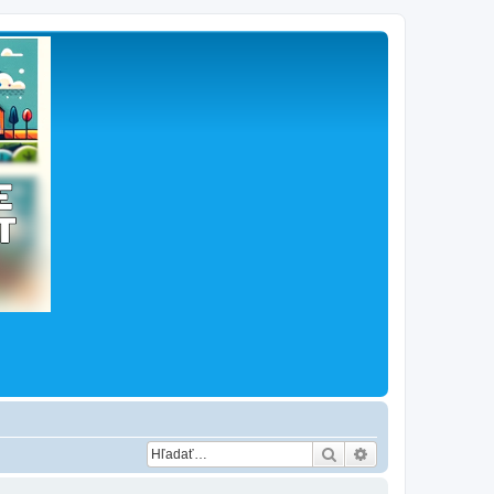
Hľadať
Rozšírené vyhľad