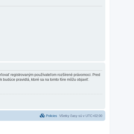
ideľovať registrovaným používateľom rozšírené právomoci. Pred
vek budúce pravidlá, ktoré sa na tomto fóre môžu objaviť.
Policies
Všetky časy sú v
UTC+02:00