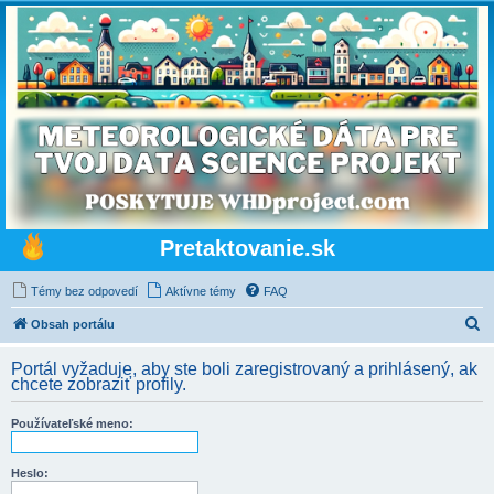
Pretaktovanie.sk
Témy bez odpovedí
Aktívne témy
FAQ
H
Obsah portálu
ľ
Portál vyžaduje, aby ste boli zaregistrovaný a prihlásený, ak
a
chcete zobraziť profily.
d
Používateľské meno:
a
ť
Heslo: