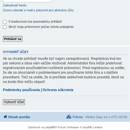
Zabudnuté heslo
Znovu odoslať e-mail s pokynmi pre aktiváciu účtu
V budúcnosti ma automaticky prihlásiť
Skrýť moju prítomnosť počas tohoto pripojenia
VYTVORIŤ ÚČET
Ak sa chcete prihlásiť musíte byť najprv zaregsitrovaný. Registrácia trvá len
pár sekúnd a dáva vám väčšie možnosti. Administrátor fóra môže prideľovať
registrovaným používateľom rozšírené právomoci. Pred registraciou sa uistite,
že ste sa oboznámili s podmienkami pre používanie tohto fóra a s dalšími
pravidlami. Tiež sa uistite, že si prečítate akékoľvek budúce pravidlá, ktoré sa
na tomto fóre môžu objaviť.
Podmienky používania
|
Ochrana súkromia
Vytvoriť účet
Obsah portálu
Policies
Všetky časy sú v
UTC+02:00
Založené na
phpBB
® Forum Software © phpBB Limited