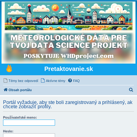
Pretaktovanie.sk
Témy bez odpovedí
Aktívne témy
FAQ
H
Obsah portálu
ľ
Portál vyžaduje, aby ste boli zaregistrovaný a prihlásený, ak
a
chcete zobraziť profily.
d
Používateľské meno:
a
ť
Heslo: