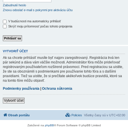
Zabudnuté heslo
Znovu odoslať e-mail s pokynmi pre aktiváciu účtu
V budúcnosti ma automaticky prihlásiť
Skrýť moju prítomnosť počas tohoto pripojenia
VYTVORIŤ ÚČET
Ak sa chcete prihlásiť musíte byť najprv zaregsitrovaný. Registrácia trvá len
pár sekúnd a dáva vám väčšie možnosti. Administrátor fóra môže prideľovať
registrovaným používateľom rozšírené právomoci. Pred registraciou sa uistite,
že ste sa oboznámili s podmienkami pre používanie tohto fóra a s dalšími
pravidlami. Tiež sa uistite, že si prečítate akékoľvek budúce pravidlá, ktoré sa
na tomto fóre môžu objaviť.
Podmienky používania
|
Ochrana súkromia
Vytvoriť účet
Obsah portálu
Policies
Všetky časy sú v
UTC+02:00
Založené na
phpBB
® Forum Software © phpBB Limited