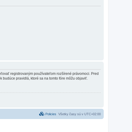
ideľovať registrovaným používateľom rozšírené právomoci. Pred
vek budúce pravidlá, ktoré sa na tomto fóre môžu objaviť.
Policies
Všetky časy sú v
UTC+02:00