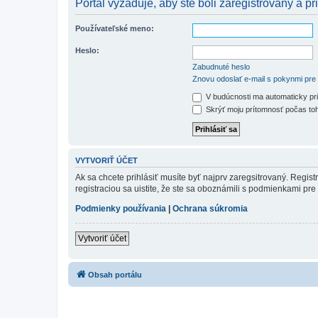
Portál vyžaduje, aby ste boli zaregistrovaný a pri
Používateľské meno:
Heslo:
Zabudnuté heslo
Znovu odoslať e-mail s pokynmi pre 
V budúcnosti ma automaticky pri
Skrýť moju prítomnosť počas toh
VYTVORIŤ ÚČET
Ak sa chcete prihlásiť musíte byť najprv zaregsitrovaný. Regis
registraciou sa uistite, že ste sa oboznámili s podmienkami pre 
Podmienky používania
|
Ochrana súkromia
Vytvoriť účet
Obsah portálu