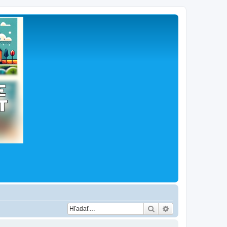
Hľadať
Rozšírené vyhľad