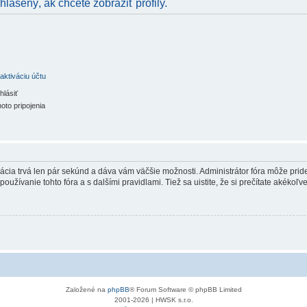
hlásený, ak chcete zobraziť profily.
aktiváciu účtu
hlásiť
oto pripojenia
trácia trvá len pár sekúnd a dáva vám väčšie možnosti. Administrátor fóra môže pr
používanie tohto fóra a s dalšími pravidlami. Tiež sa uistite, že si prečítate akékoľ
Založené na
phpBB
® Forum Software © phpBB Limited
2001-2026 | HWSK s.r.o.