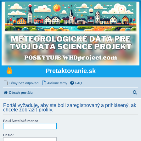
Pretaktovanie.sk
Témy bez odpovedí
Aktívne témy
FAQ
H
Obsah portálu
ľ
Portál vyžaduje, aby ste boli zaregistrovaný a prihlásený, ak
a
chcete zobraziť profily.
d
Používateľské meno:
a
ť
Heslo: