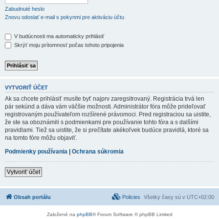
Zabudnuté heslo
Znovu odoslať e-mail s pokynmi pre aktiváciu účtu
V budúcnosti ma automaticky prihlásiť
Skrýť moju prítomnosť počas tohoto pripojenia
VYTVORIŤ ÚČET
Ak sa chcete prihlásiť musíte byť najprv zaregsitrovaný. Registrácia trvá len
pár sekúnd a dáva vám väčšie možnosti. Administrátor fóra môže prideľovať
registrovaným používateľom rozšírené právomoci. Pred registraciou sa uistite,
že ste sa oboznámili s podmienkami pre používanie tohto fóra a s dalšími
pravidlami. Tiež sa uistite, že si prečítate akékoľvek budúce pravidlá, ktoré sa
na tomto fóre môžu objaviť.
Podmienky používania
|
Ochrana súkromia
Vytvoriť účet
Obsah portálu
Policies
Všetky časy sú v
UTC+02:00
Založené na
phpBB
® Forum Software © phpBB Limited