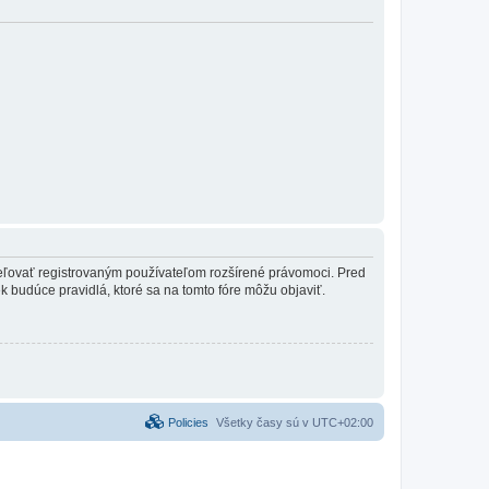
ideľovať registrovaným používateľom rozšírené právomoci. Pred
vek budúce pravidlá, ktoré sa na tomto fóre môžu objaviť.
Policies
Všetky časy sú v
UTC+02:00