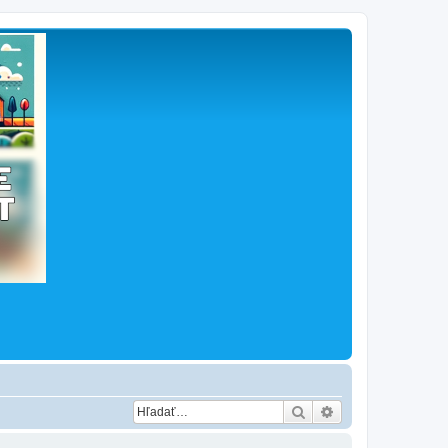
Hľadať
Rozšírené vyhľad