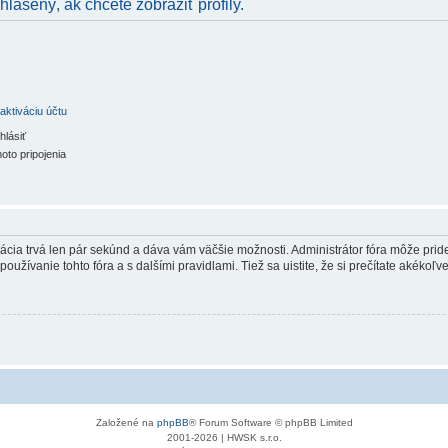
hlásený, ak chcete zobraziť profily.
aktiváciu účtu
hlásiť
oto pripojenia
trácia trvá len pár sekúnd a dáva vám väčšie možnosti. Administrátor fóra môže pr
používanie tohto fóra a s dalšími pravidlami. Tiež sa uistite, že si prečítate akékoľ
Založené na
phpBB
® Forum Software © phpBB Limited
2001-2026 | HWSK s.r.o.