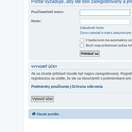
Portál vyžaduje, aby ste boli zaregistrovaný a pri
Používateľské meno:
Heslo:
Zabudnuté heslo
Znovu odoslať e-mail s pokynmi pre 
V budúcnosti ma automaticky pri
Skrýť moju prítomnosť počas toh
VYTVORIŤ ÚČET
Ak sa chcete prihlásiť musíte byť najprv zaregsitrovaný. Regis
registraciou sa uistite, že ste sa oboznámili s podmienkami pre 
Podmienky používania
|
Ochrana súkromia
Vytvoriť účet
Obsah portálu