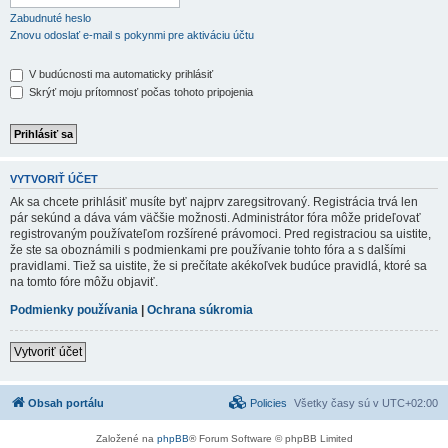
Zabudnuté heslo
Znovu odoslať e-mail s pokynmi pre aktiváciu účtu
V budúcnosti ma automaticky prihlásiť
Skrýť moju prítomnosť počas tohoto pripojenia
VYTVORIŤ ÚČET
Ak sa chcete prihlásiť musíte byť najprv zaregsitrovaný. Registrácia trvá len
pár sekúnd a dáva vám väčšie možnosti. Administrátor fóra môže prideľovať
registrovaným používateľom rozšírené právomoci. Pred registraciou sa uistite,
že ste sa oboznámili s podmienkami pre používanie tohto fóra a s dalšími
pravidlami. Tiež sa uistite, že si prečítate akékoľvek budúce pravidlá, ktoré sa
na tomto fóre môžu objaviť.
Podmienky používania
|
Ochrana súkromia
Vytvoriť účet
Obsah portálu
Policies
Všetky časy sú v
UTC+02:00
Založené na
phpBB
® Forum Software © phpBB Limited