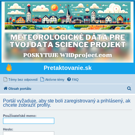
Pretaktovanie.sk
Témy bez odpovedí
Aktívne témy
FAQ
H
Obsah portálu
ľ
Portál vyžaduje, aby ste boli zaregistrovaný a prihlásený, ak
a
chcete zobraziť profily.
d
Používateľské meno:
a
ť
Heslo: