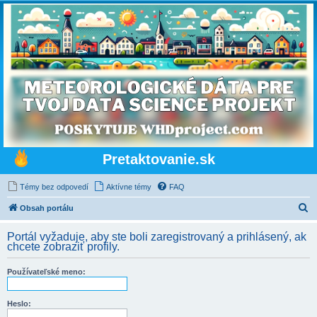
Pretaktovanie.sk
Témy bez odpovedí
Aktívne témy
FAQ
H
Obsah portálu
ľ
Portál vyžaduje, aby ste boli zaregistrovaný a prihlásený, ak
a
chcete zobraziť profily.
d
Používateľské meno:
a
ť
Heslo: