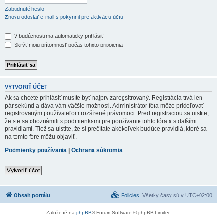
Zabudnuté heslo
Znovu odoslať e-mail s pokynmi pre aktiváciu účtu
V budúcnosti ma automaticky prihlásiť
Skrýť moju prítomnosť počas tohoto pripojenia
VYTVORIŤ ÚČET
Ak sa chcete prihlásiť musíte byť najprv zaregsitrovaný. Registrácia trvá len
pár sekúnd a dáva vám väčšie možnosti. Administrátor fóra môže prideľovať
registrovaným používateľom rozšírené právomoci. Pred registraciou sa uistite,
že ste sa oboznámili s podmienkami pre používanie tohto fóra a s dalšími
pravidlami. Tiež sa uistite, že si prečítate akékoľvek budúce pravidlá, ktoré sa
na tomto fóre môžu objaviť.
Podmienky používania
|
Ochrana súkromia
Vytvoriť účet
Obsah portálu
Policies
Všetky časy sú v
UTC+02:00
Založené na
phpBB
® Forum Software © phpBB Limited