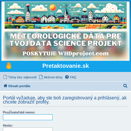
Pretaktovanie.sk
Témy bez odpovedí
Aktívne témy
FAQ
H
Obsah portálu
ľ
Portál vyžaduje, aby ste boli zaregistrovaný a prihlásený, ak
a
chcete zobraziť profily.
d
Používateľské meno:
a
ť
Heslo: