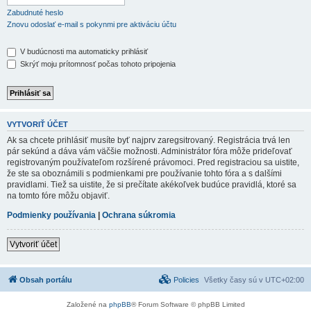
Zabudnuté heslo
Znovu odoslať e-mail s pokynmi pre aktiváciu účtu
V budúcnosti ma automaticky prihlásiť
Skrýť moju prítomnosť počas tohoto pripojenia
VYTVORIŤ ÚČET
Ak sa chcete prihlásiť musíte byť najprv zaregsitrovaný. Registrácia trvá len
pár sekúnd a dáva vám väčšie možnosti. Administrátor fóra môže prideľovať
registrovaným používateľom rozšírené právomoci. Pred registraciou sa uistite,
že ste sa oboznámili s podmienkami pre používanie tohto fóra a s dalšími
pravidlami. Tiež sa uistite, že si prečítate akékoľvek budúce pravidlá, ktoré sa
na tomto fóre môžu objaviť.
Podmienky používania
|
Ochrana súkromia
Vytvoriť účet
Obsah portálu
Policies
Všetky časy sú v
UTC+02:00
Založené na
phpBB
® Forum Software © phpBB Limited