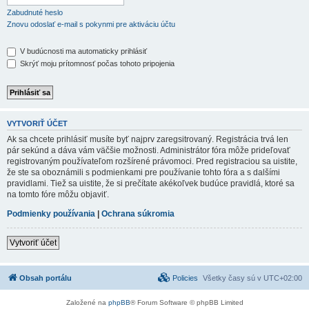
Zabudnuté heslo
Znovu odoslať e-mail s pokynmi pre aktiváciu účtu
V budúcnosti ma automaticky prihlásiť
Skrýť moju prítomnosť počas tohoto pripojenia
VYTVORIŤ ÚČET
Ak sa chcete prihlásiť musíte byť najprv zaregsitrovaný. Registrácia trvá len
pár sekúnd a dáva vám väčšie možnosti. Administrátor fóra môže prideľovať
registrovaným používateľom rozšírené právomoci. Pred registraciou sa uistite,
že ste sa oboznámili s podmienkami pre používanie tohto fóra a s dalšími
pravidlami. Tiež sa uistite, že si prečítate akékoľvek budúce pravidlá, ktoré sa
na tomto fóre môžu objaviť.
Podmienky používania
|
Ochrana súkromia
Vytvoriť účet
Obsah portálu
Policies
Všetky časy sú v
UTC+02:00
Založené na
phpBB
® Forum Software © phpBB Limited