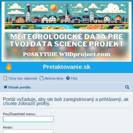
Pretaktovanie.sk
Témy bez odpovedí
Aktívne témy
FAQ
H
Obsah portálu
ľ
Portál vyžaduje, aby ste boli zaregistrovaný a prihlásený, ak
a
chcete zobraziť profily.
d
Používateľské meno:
a
ť
Heslo: