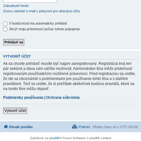
Zabudnuté heslo
Znovu odoslať e-mail s pokynmi pre aktiváciu účtu
V budúcnosti ma automaticky prihlásiť
Skrýť moju prítomnosť počas tohoto pripojenia
VYTVORIŤ ÚČET
Ak sa chcete prihlásiť musíte byť najprv zaregsitrovaný. Registrácia trvá len
pár sekúnd a dáva vám väčšie možnosti. Administrátor fóra môže prideľovať
registrovaným používateľom rozšírené právomoci. Pred registraciou sa uistite,
že ste sa oboznámili s podmienkami pre používanie tohto fóra a s dalšími
pravidlami. Tiež sa uistite, že si prečítate akékoľvek budúce pravidlá, ktoré sa
na tomto fóre môžu objaviť.
Podmienky používania
|
Ochrana súkromia
Vytvoriť účet
Obsah portálu
Policies
Všetky časy sú v
UTC+02:00
Založené na
phpBB
® Forum Software © phpBB Limited