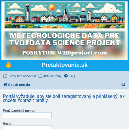
Pretaktovanie.sk
Témy bez odpovedí
Aktívne témy
FAQ
H
Obsah portálu
ľ
Portál vyžaduje, aby ste boli zaregistrovaný a prihlásený, ak
a
chcete zobraziť profily.
d
Používateľské meno:
a
ť
Heslo: