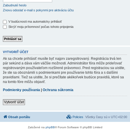
Zabudnuté heslo
Znovu odoslať e-mail s pokynmi pre aktiváciu účtu
V budúcnosti ma automaticky prihlásiť
Skrýť moju prítomnosť počas tohoto pripojenia
VYTVORIŤ ÚČET
Ak sa chcete prihlásiť musíte byť najprv zaregsitrovaný. Registrácia trvá len
pár sekúnd a dáva vám väčšie možnosti. Administrátor fóra môže prideľovať
registrovaným používateľom rozšírené právomoci. Pred registraciou sa uistite,
že ste sa oboznámili s podmienkami pre používanie tohto fóra a s dalšími
pravidlami. Tiež sa uistite, že si prečítate akékoľvek budúce pravidlá, ktoré sa
na tomto fóre môžu objaviť.
Podmienky používania
|
Ochrana súkromia
Vytvoriť účet
Obsah portálu
Policies
Všetky časy sú v
UTC+02:00
Založené na
phpBB
® Forum Software © phpBB Limited