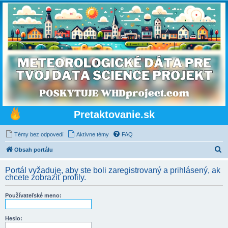
Pretaktovanie.sk
Témy bez odpovedí
Aktívne témy
FAQ
H
Obsah portálu
ľ
Portál vyžaduje, aby ste boli zaregistrovaný a prihlásený, ak
a
chcete zobraziť profily.
d
Používateľské meno:
a
ť
Heslo: