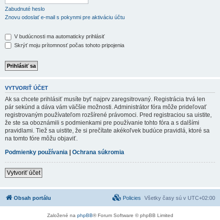
Zabudnuté heslo
Znovu odoslať e-mail s pokynmi pre aktiváciu účtu
V budúcnosti ma automaticky prihlásiť
Skrýť moju prítomnosť počas tohoto pripojenia
VYTVORIŤ ÚČET
Ak sa chcete prihlásiť musíte byť najprv zaregsitrovaný. Registrácia trvá len
pár sekúnd a dáva vám väčšie možnosti. Administrátor fóra môže prideľovať
registrovaným používateľom rozšírené právomoci. Pred registraciou sa uistite,
že ste sa oboznámili s podmienkami pre používanie tohto fóra a s dalšími
pravidlami. Tiež sa uistite, že si prečítate akékoľvek budúce pravidlá, ktoré sa
na tomto fóre môžu objaviť.
Podmienky používania
|
Ochrana súkromia
Vytvoriť účet
Obsah portálu
Policies
Všetky časy sú v
UTC+02:00
Založené na
phpBB
® Forum Software © phpBB Limited