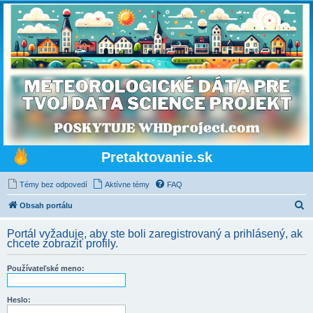
Pretaktovanie.sk
Témy bez odpovedí
Aktívne témy
FAQ
H
Obsah portálu
ľ
Portál vyžaduje, aby ste boli zaregistrovaný a prihlásený, ak
a
chcete zobraziť profily.
d
Používateľské meno:
a
ť
Heslo: