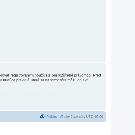
ideľovať registrovaným používateľom rozšírené právomoci. Pred
vek budúce pravidlá, ktoré sa na tomto fóre môžu objaviť.
Policies
Všetky časy sú v
UTC+02:00