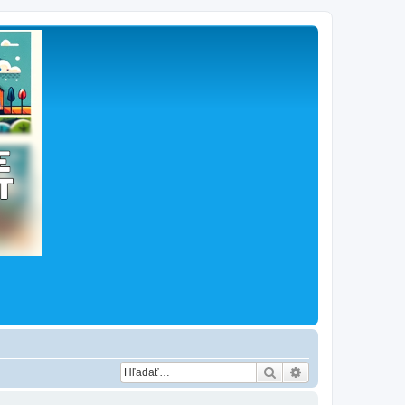
Hľadať
Rozšírené vyhľad