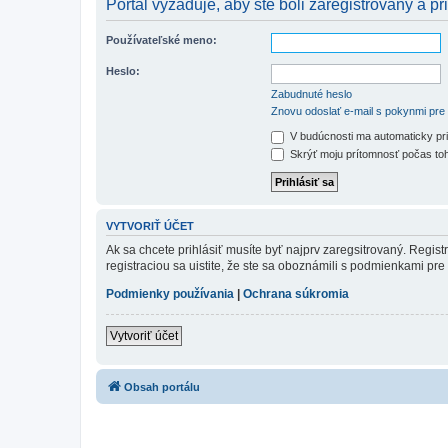
Portál vyžaduje, aby ste boli zaregistrovaný a pri
Používateľské meno:
Heslo:
Zabudnuté heslo
Znovu odoslať e-mail s pokynmi pre 
V budúcnosti ma automaticky pri
Skrýť moju prítomnosť počas toh
VYTVORIŤ ÚČET
Ak sa chcete prihlásiť musíte byť najprv zaregsitrovaný. Regis
registraciou sa uistite, že ste sa oboznámili s podmienkami pre 
Podmienky používania
|
Ochrana súkromia
Vytvoriť účet
Obsah portálu