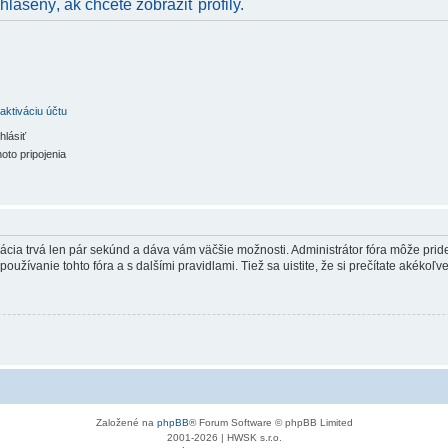
hlásený, ak chcete zobraziť profily.
aktiváciu účtu
hlásiť
oto pripojenia
trácia trvá len pár sekúnd a dáva vám väčšie možnosti. Administrátor fóra môže pr
používanie tohto fóra a s dalšími pravidlami. Tiež sa uistite, že si prečítate akékoľ
Založené na
phpBB
® Forum Software © phpBB Limited
2001-2026 | HWSK s.r.o.