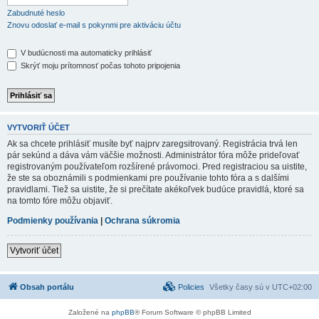
Zabudnuté heslo
Znovu odoslať e-mail s pokynmi pre aktiváciu účtu
V budúcnosti ma automaticky prihlásiť
Skrýť moju prítomnosť počas tohoto pripojenia
VYTVORIŤ ÚČET
Ak sa chcete prihlásiť musíte byť najprv zaregsitrovaný. Registrácia trvá len
pár sekúnd a dáva vám väčšie možnosti. Administrátor fóra môže prideľovať
registrovaným používateľom rozšírené právomoci. Pred registraciou sa uistite,
že ste sa oboznámili s podmienkami pre používanie tohto fóra a s dalšími
pravidlami. Tiež sa uistite, že si prečítate akékoľvek budúce pravidlá, ktoré sa
na tomto fóre môžu objaviť.
Podmienky používania
|
Ochrana súkromia
Vytvoriť účet
Obsah portálu
Policies
Všetky časy sú v
UTC+02:00
Založené na
phpBB
® Forum Software © phpBB Limited