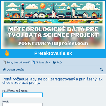
Pretaktovanie.sk
Témy bez odpovedí
Aktívne témy
FAQ
H
Obsah portálu
ľ
Portál vyžaduje, aby ste boli zaregistrovaný a prihlásený, ak
a
chcete zobraziť profily.
d
Používateľské meno:
a
ť
Heslo: