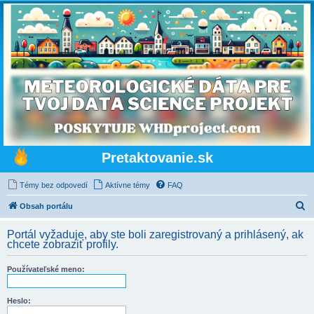
Pretaktovanie.sk
Témy bez odpovedí
Aktívne témy
FAQ
H
Obsah portálu
ľ
Portál vyžaduje, aby ste boli zaregistrovaný a prihlásený, ak
a
chcete zobraziť profily.
d
Používateľské meno:
a
ť
Heslo: