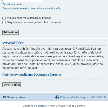
Zabudnuté heslo
Znovu odoslať e-mail s pokynmi pre aktiváciu účtu
V budúcnosti ma automaticky prihlásiť
Skrýť moju prítomnosť počas tohoto pripojenia
VYTVORIŤ ÚČET
Ak sa chcete prihlásiť musíte byť najprv zaregsitrovaný. Registrácia trvá len
pár sekúnd a dáva vám väčšie možnosti. Administrátor fóra môže prideľovať
registrovaným používateľom rozšírené právomoci. Pred registraciou sa uistite,
že ste sa oboznámili s podmienkami pre používanie tohto fóra a s dalšími
pravidlami. Tiež sa uistite, že si prečítate akékoľvek budúce pravidlá, ktoré sa
na tomto fóre môžu objaviť.
Podmienky používania
|
Ochrana súkromia
Vytvoriť účet
Obsah portálu
Policies
Všetky časy sú v
UTC+02:00
Založené na
phpBB
® Forum Software © phpBB Limited