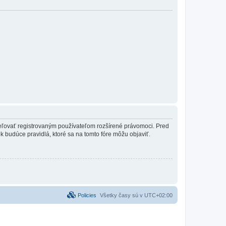
ideľovať registrovaným používateľom rozšírené právomoci. Pred
vek budúce pravidlá, ktoré sa na tomto fóre môžu objaviť.
Policies
Všetky časy sú v
UTC+02:00