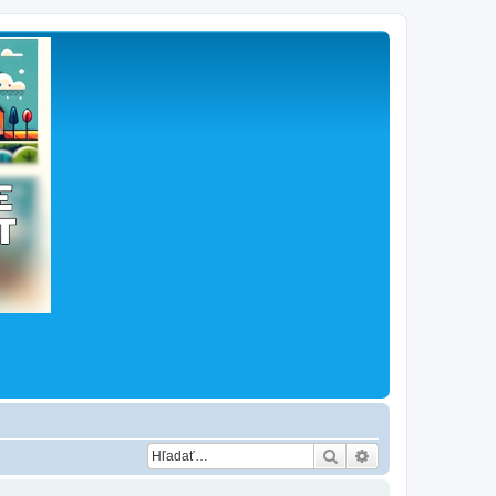
Hľadať
Rozšírené vyhľad