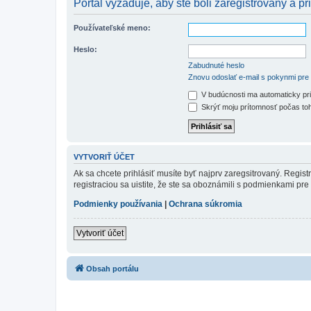
Portál vyžaduje, aby ste boli zaregistrovaný a pri
Používateľské meno:
Heslo:
Zabudnuté heslo
Znovu odoslať e-mail s pokynmi pre 
V budúcnosti ma automaticky pri
Skrýť moju prítomnosť počas toh
VYTVORIŤ ÚČET
Ak sa chcete prihlásiť musíte byť najprv zaregsitrovaný. Regis
registraciou sa uistite, že ste sa oboznámili s podmienkami pre 
Podmienky používania
|
Ochrana súkromia
Vytvoriť účet
Obsah portálu