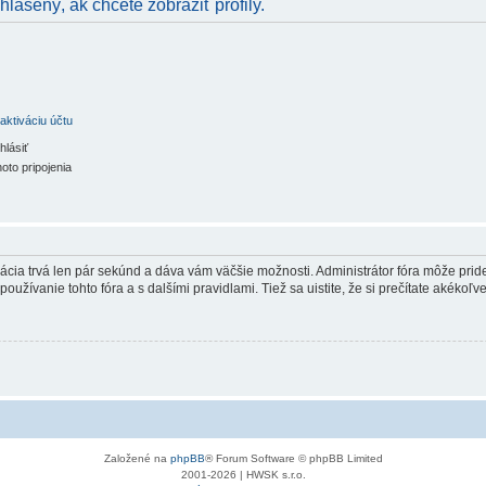
hlásený, ak chcete zobraziť profily.
aktiváciu účtu
hlásiť
oto pripojenia
trácia trvá len pár sekúnd a dáva vám väčšie možnosti. Administrátor fóra môže pr
používanie tohto fóra a s dalšími pravidlami. Tiež sa uistite, že si prečítate akékoľ
Založené na
phpBB
® Forum Software © phpBB Limited
2001-2026 | HWSK s.r.o.