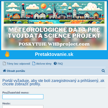
Pretaktovanie.sk
Témy bez odpovedí
Aktívne témy
FAQ
H
Obsah portálu
ľ
Portál vyžaduje, aby ste boli zaregistrovaný a prihlásený, ak
a
chcete zobraziť profily.
d
Používateľské meno:
a
ť
Heslo: