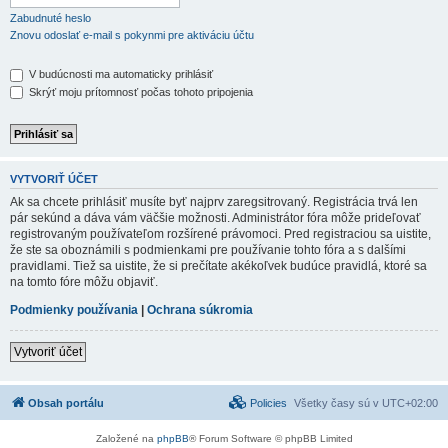
Zabudnuté heslo
Znovu odoslať e-mail s pokynmi pre aktiváciu účtu
V budúcnosti ma automaticky prihlásiť
Skrýť moju prítomnosť počas tohoto pripojenia
VYTVORIŤ ÚČET
Ak sa chcete prihlásiť musíte byť najprv zaregsitrovaný. Registrácia trvá len
pár sekúnd a dáva vám väčšie možnosti. Administrátor fóra môže prideľovať
registrovaným používateľom rozšírené právomoci. Pred registraciou sa uistite,
že ste sa oboznámili s podmienkami pre používanie tohto fóra a s dalšími
pravidlami. Tiež sa uistite, že si prečítate akékoľvek budúce pravidlá, ktoré sa
na tomto fóre môžu objaviť.
Podmienky používania
|
Ochrana súkromia
Vytvoriť účet
Obsah portálu
Policies
Všetky časy sú v
UTC+02:00
Založené na
phpBB
® Forum Software © phpBB Limited