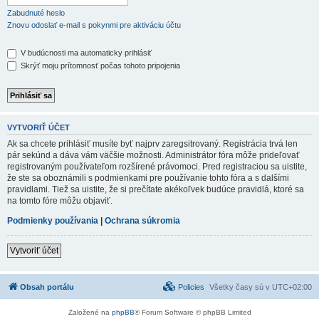
Zabudnuté heslo
Znovu odoslať e-mail s pokynmi pre aktiváciu účtu
V budúcnosti ma automaticky prihlásiť
Skrýť moju prítomnosť počas tohoto pripojenia
VYTVORIŤ ÚČET
Ak sa chcete prihlásiť musíte byť najprv zaregsitrovaný. Registrácia trvá len
pár sekúnd a dáva vám väčšie možnosti. Administrátor fóra môže prideľovať
registrovaným používateľom rozšírené právomoci. Pred registraciou sa uistite,
že ste sa oboznámili s podmienkami pre používanie tohto fóra a s dalšími
pravidlami. Tiež sa uistite, že si prečítate akékoľvek budúce pravidlá, ktoré sa
na tomto fóre môžu objaviť.
Podmienky používania
|
Ochrana súkromia
Vytvoriť účet
Obsah portálu
Policies
Všetky časy sú v
UTC+02:00
Založené na
phpBB
® Forum Software © phpBB Limited