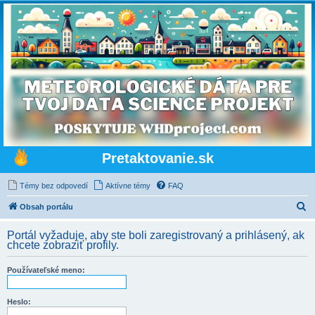
Pretaktovanie.sk
Témy bez odpovedí
Aktívne témy
FAQ
H
Obsah portálu
ľ
Portál vyžaduje, aby ste boli zaregistrovaný a prihlásený, ak
a
chcete zobraziť profily.
d
Používateľské meno:
a
ť
Heslo: