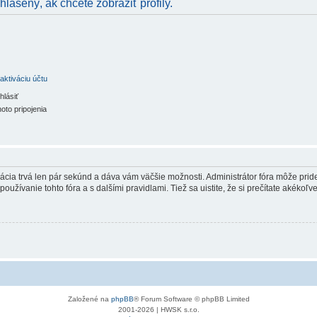
hlásený, ak chcete zobraziť profily.
aktiváciu účtu
hlásiť
oto pripojenia
trácia trvá len pár sekúnd a dáva vám väčšie možnosti. Administrátor fóra môže pr
používanie tohto fóra a s dalšími pravidlami. Tiež sa uistite, že si prečítate akékoľ
Založené na
phpBB
® Forum Software © phpBB Limited
2001-2026 | HWSK s.r.o.