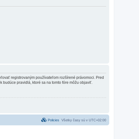
ideľovať registrovaným používateľom rozšírené právomoci. Pred
vek budúce pravidlá, ktoré sa na tomto fóre môžu objaviť.
Policies
Všetky časy sú v
UTC+02:00