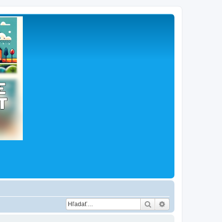
Hľadať
Rozšírené vyhľad