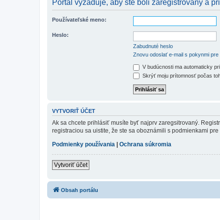
Portál vyžaduje, aby ste boli zaregistrovaný a pri
Používateľské meno:
Heslo:
Zabudnuté heslo
Znovu odoslať e-mail s pokynmi pre 
V budúcnosti ma automaticky pri
Skrýť moju prítomnosť počas toh
VYTVORIŤ ÚČET
Ak sa chcete prihlásiť musíte byť najprv zaregsitrovaný. Regis
registraciou sa uistite, že ste sa oboznámili s podmienkami pre 
Podmienky používania
|
Ochrana súkromia
Vytvoriť účet
Obsah portálu