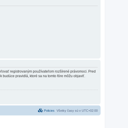
ideľovať registrovaným používateľom rozšírené právomoci. Pred
vek budúce pravidlá, ktoré sa na tomto fóre môžu objaviť.
Policies
Všetky časy sú v
UTC+02:00