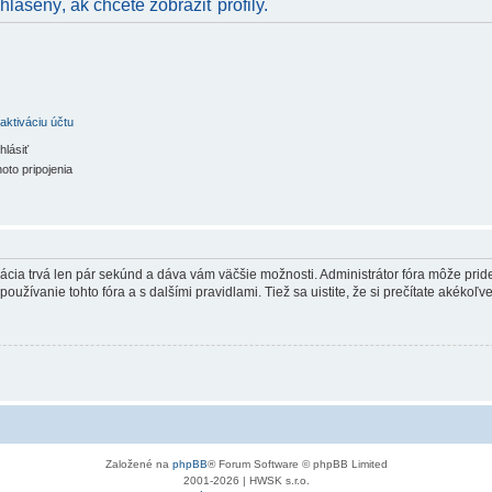
hlásený, ak chcete zobraziť profily.
aktiváciu účtu
hlásiť
oto pripojenia
trácia trvá len pár sekúnd a dáva vám väčšie možnosti. Administrátor fóra môže pr
používanie tohto fóra a s dalšími pravidlami. Tiež sa uistite, že si prečítate akékoľ
Založené na
phpBB
® Forum Software © phpBB Limited
2001-2026 | HWSK s.r.o.