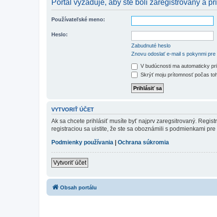
Portál vyžaduje, aby ste boli zaregistrovaný a pri
Používateľské meno:
Heslo:
Zabudnuté heslo
Znovu odoslať e-mail s pokynmi pre 
V budúcnosti ma automaticky pri
Skrýť moju prítomnosť počas toh
VYTVORIŤ ÚČET
Ak sa chcete prihlásiť musíte byť najprv zaregsitrovaný. Regis
registraciou sa uistite, že ste sa oboznámili s podmienkami pre 
Podmienky používania
|
Ochrana súkromia
Vytvoriť účet
Obsah portálu