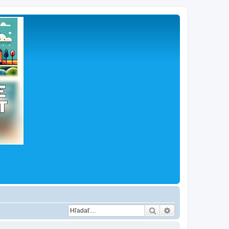
Hľadať
Rozšírené vyhľad