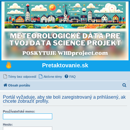
Pretaktovanie.sk
Témy bez odpovedí
Aktívne témy
FAQ
H
Obsah portálu
ľ
Portál vyžaduje, aby ste boli zaregistrovaný a prihlásený, ak
a
chcete zobraziť profily.
d
Používateľské meno:
a
ť
Heslo: