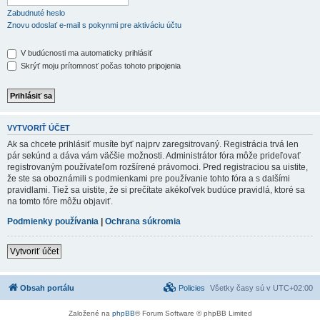
Zabudnuté heslo
Znovu odoslať e-mail s pokynmi pre aktiváciu účtu
V budúcnosti ma automaticky prihlásiť
Skrýť moju prítomnosť počas tohoto pripojenia
VYTVORIŤ ÚČET
Ak sa chcete prihlásiť musíte byť najprv zaregsitrovaný. Registrácia trvá len
pár sekúnd a dáva vám väčšie možnosti. Administrátor fóra môže prideľovať
registrovaným používateľom rozšírené právomoci. Pred registraciou sa uistite,
že ste sa oboznámili s podmienkami pre používanie tohto fóra a s dalšími
pravidlami. Tiež sa uistite, že si prečítate akékoľvek budúce pravidlá, ktoré sa
na tomto fóre môžu objaviť.
Podmienky používania
|
Ochrana súkromia
Vytvoriť účet
Obsah portálu
Policies
Všetky časy sú v
UTC+02:00
Založené na
phpBB
® Forum Software © phpBB Limited