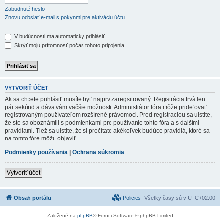
Zabudnuté heslo
Znovu odoslať e-mail s pokynmi pre aktiváciu účtu
V budúcnosti ma automaticky prihlásiť
Skrýť moju prítomnosť počas tohoto pripojenia
VYTVORIŤ ÚČET
Ak sa chcete prihlásiť musíte byť najprv zaregsitrovaný. Registrácia trvá len
pár sekúnd a dáva vám väčšie možnosti. Administrátor fóra môže prideľovať
registrovaným používateľom rozšírené právomoci. Pred registraciou sa uistite,
že ste sa oboznámili s podmienkami pre používanie tohto fóra a s dalšími
pravidlami. Tiež sa uistite, že si prečítate akékoľvek budúce pravidlá, ktoré sa
na tomto fóre môžu objaviť.
Podmienky používania
|
Ochrana súkromia
Vytvoriť účet
Obsah portálu
Policies
Všetky časy sú v
UTC+02:00
Založené na
phpBB
® Forum Software © phpBB Limited