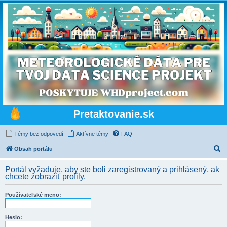
Pretaktovanie.sk
Témy bez odpovedí
Aktívne témy
FAQ
H
Obsah portálu
ľ
Portál vyžaduje, aby ste boli zaregistrovaný a prihlásený, ak
a
chcete zobraziť profily.
d
Používateľské meno:
a
ť
Heslo: