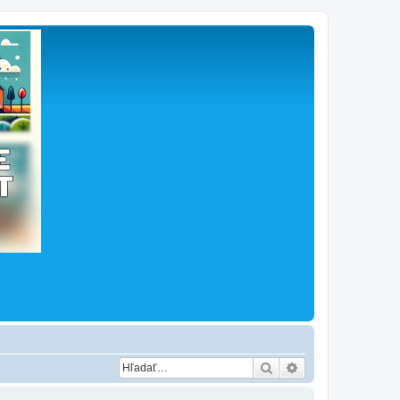
Hľadať
Rozšírené vyhľad