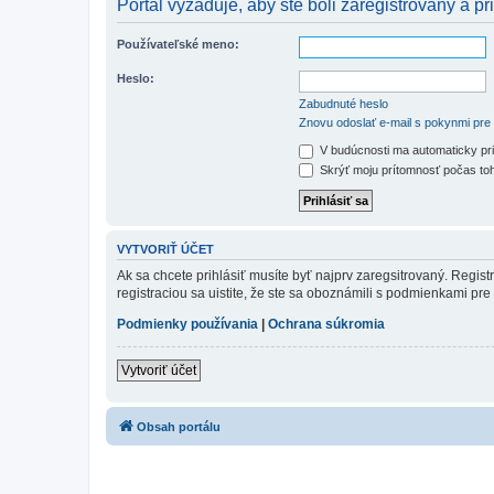
Portál vyžaduje, aby ste boli zaregistrovaný a pri
Používateľské meno:
Heslo:
Zabudnuté heslo
Znovu odoslať e-mail s pokynmi pre 
V budúcnosti ma automaticky pri
Skrýť moju prítomnosť počas toh
VYTVORIŤ ÚČET
Ak sa chcete prihlásiť musíte byť najprv zaregsitrovaný. Regis
registraciou sa uistite, že ste sa oboznámili s podmienkami pre 
Podmienky používania
|
Ochrana súkromia
Vytvoriť účet
Obsah portálu