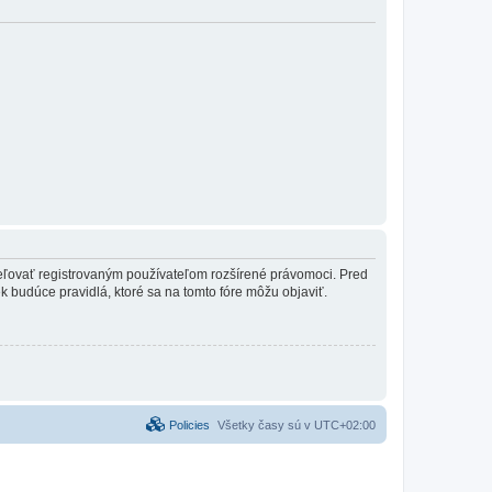
ideľovať registrovaným používateľom rozšírené právomoci. Pred
vek budúce pravidlá, ktoré sa na tomto fóre môžu objaviť.
Policies
Všetky časy sú v
UTC+02:00