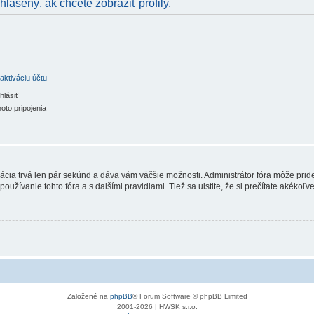
hlásený, ak chcete zobraziť profily.
aktiváciu účtu
hlásiť
oto pripojenia
trácia trvá len pár sekúnd a dáva vám väčšie možnosti. Administrátor fóra môže pr
používanie tohto fóra a s dalšími pravidlami. Tiež sa uistite, že si prečítate akékoľ
Založené na
phpBB
® Forum Software © phpBB Limited
2001-2026 | HWSK s.r.o.