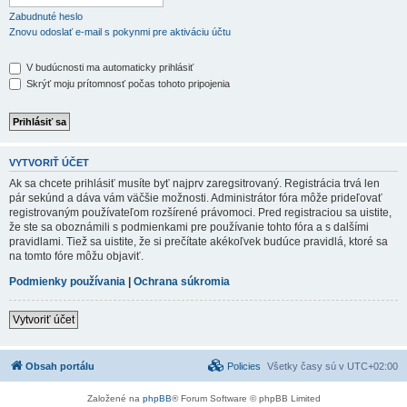
Zabudnuté heslo
Znovu odoslať e-mail s pokynmi pre aktiváciu účtu
V budúcnosti ma automaticky prihlásiť
Skrýť moju prítomnosť počas tohoto pripojenia
VYTVORIŤ ÚČET
Ak sa chcete prihlásiť musíte byť najprv zaregsitrovaný. Registrácia trvá len
pár sekúnd a dáva vám väčšie možnosti. Administrátor fóra môže prideľovať
registrovaným používateľom rozšírené právomoci. Pred registraciou sa uistite,
že ste sa oboznámili s podmienkami pre používanie tohto fóra a s dalšími
pravidlami. Tiež sa uistite, že si prečítate akékoľvek budúce pravidlá, ktoré sa
na tomto fóre môžu objaviť.
Podmienky používania
|
Ochrana súkromia
Vytvoriť účet
Obsah portálu
Policies
Všetky časy sú v
UTC+02:00
Založené na
phpBB
® Forum Software © phpBB Limited