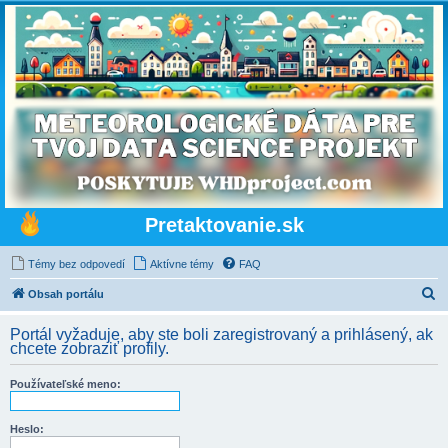
Pretaktovanie.sk
Témy bez odpovedí
Aktívne témy
FAQ
H
Obsah portálu
ľ
Portál vyžaduje, aby ste boli zaregistrovaný a prihlásený, ak
a
chcete zobraziť profily.
d
Používateľské meno:
a
ť
Heslo: