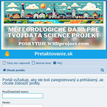
Pretaktovanie.sk
Témy bez odpovedí
Aktívne témy
FAQ
H
Obsah portálu
ľ
Portál vyžaduje, aby ste boli zaregistrovaný a prihlásený, ak
a
chcete zobraziť profily.
d
Používateľské meno:
a
ť
Heslo: