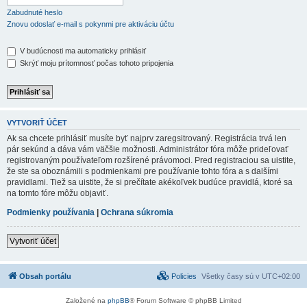
Zabudnuté heslo
Znovu odoslať e-mail s pokynmi pre aktiváciu účtu
V budúcnosti ma automaticky prihlásiť
Skrýť moju prítomnosť počas tohoto pripojenia
VYTVORIŤ ÚČET
Ak sa chcete prihlásiť musíte byť najprv zaregsitrovaný. Registrácia trvá len
pár sekúnd a dáva vám väčšie možnosti. Administrátor fóra môže prideľovať
registrovaným používateľom rozšírené právomoci. Pred registraciou sa uistite,
že ste sa oboznámili s podmienkami pre používanie tohto fóra a s dalšími
pravidlami. Tiež sa uistite, že si prečítate akékoľvek budúce pravidlá, ktoré sa
na tomto fóre môžu objaviť.
Podmienky používania
|
Ochrana súkromia
Vytvoriť účet
Obsah portálu
Policies
Všetky časy sú v
UTC+02:00
Založené na
phpBB
® Forum Software © phpBB Limited