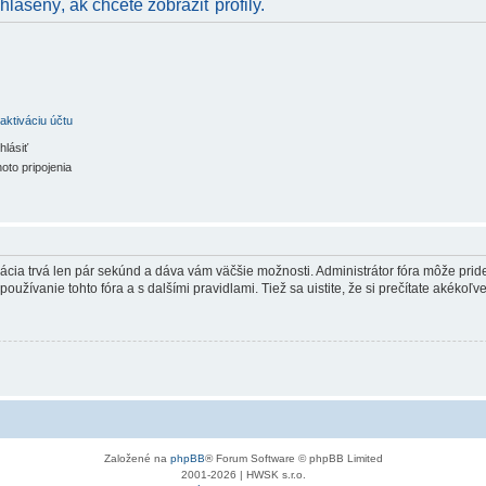
hlásený, ak chcete zobraziť profily.
aktiváciu účtu
hlásiť
oto pripojenia
trácia trvá len pár sekúnd a dáva vám väčšie možnosti. Administrátor fóra môže pr
používanie tohto fóra a s dalšími pravidlami. Tiež sa uistite, že si prečítate akékoľ
Založené na
phpBB
® Forum Software © phpBB Limited
2001-2026 | HWSK s.r.o.