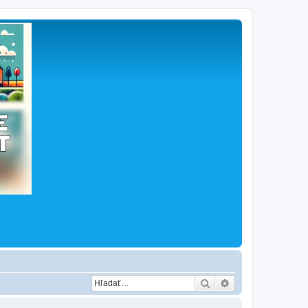
Hľadať
Rozšírené vyhľad