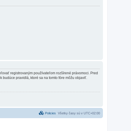
ideľovať registrovaným používateľom rozšírené právomoci. Pred
vek budúce pravidlá, ktoré sa na tomto fóre môžu objaviť.
Policies
Všetky časy sú v
UTC+02:00