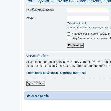
Portál vyžaduje, aby ste boli zaregistrovaný a pri
Používateľské meno:
Heslo:
Zabudnuté heslo
Znovu odoslať e-mail s pokynmi pre 
V budúcnosti ma automaticky pri
Skrýť moju prítomnosť počas toh
VYTVORIŤ ÚČET
Ak sa chcete prihlásiť musíte byť najprv zaregsitrovaný. Regis
registraciou sa uistite, že ste sa oboznámili s podmienkami pre 
Podmienky používania
|
Ochrana súkromia
Vytvoriť účet
Obsah portálu