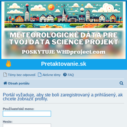
Pretaktovanie.sk
Témy bez odpovedí
Aktívne témy
FAQ
H
Obsah portálu
ľ
Portál vyžaduje, aby ste boli zaregistrovaný a prihlásený, ak
a
chcete zobraziť profily.
d
Používateľské meno:
a
ť
Heslo: