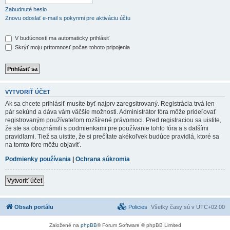
Zabudnuté heslo
Znovu odoslať e-mail s pokynmi pre aktiváciu účtu
V budúcnosti ma automaticky prihlásiť
Skrýť moju prítomnosť počas tohoto pripojenia
VYTVORIŤ ÚČET
Ak sa chcete prihlásiť musíte byť najprv zaregsitrovaný. Registrácia trvá len
pár sekúnd a dáva vám väčšie možnosti. Administrátor fóra môže prideľovať
registrovaným používateľom rozšírené právomoci. Pred registraciou sa uistite,
že ste sa oboznámili s podmienkami pre používanie tohto fóra a s dalšími
pravidlami. Tiež sa uistite, že si prečítate akékoľvek budúce pravidlá, ktoré sa
na tomto fóre môžu objaviť.
Podmienky používania
|
Ochrana súkromia
Vytvoriť účet
Obsah portálu
Policies
Všetky časy sú v
UTC+02:00
Založené na
phpBB
® Forum Software © phpBB Limited