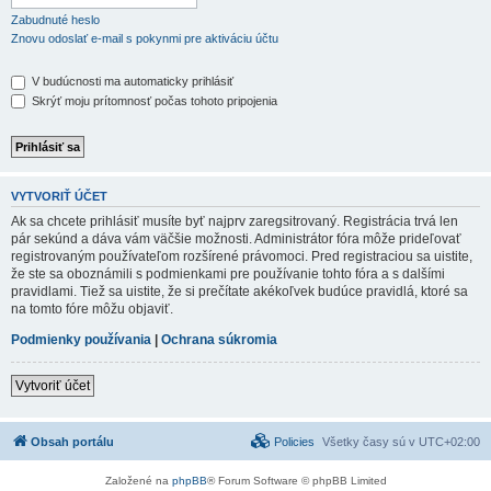
Zabudnuté heslo
Znovu odoslať e-mail s pokynmi pre aktiváciu účtu
V budúcnosti ma automaticky prihlásiť
Skrýť moju prítomnosť počas tohoto pripojenia
VYTVORIŤ ÚČET
Ak sa chcete prihlásiť musíte byť najprv zaregsitrovaný. Registrácia trvá len
pár sekúnd a dáva vám väčšie možnosti. Administrátor fóra môže prideľovať
registrovaným používateľom rozšírené právomoci. Pred registraciou sa uistite,
že ste sa oboznámili s podmienkami pre používanie tohto fóra a s dalšími
pravidlami. Tiež sa uistite, že si prečítate akékoľvek budúce pravidlá, ktoré sa
na tomto fóre môžu objaviť.
Podmienky používania
|
Ochrana súkromia
Vytvoriť účet
Obsah portálu
Policies
Všetky časy sú v
UTC+02:00
Založené na
phpBB
® Forum Software © phpBB Limited