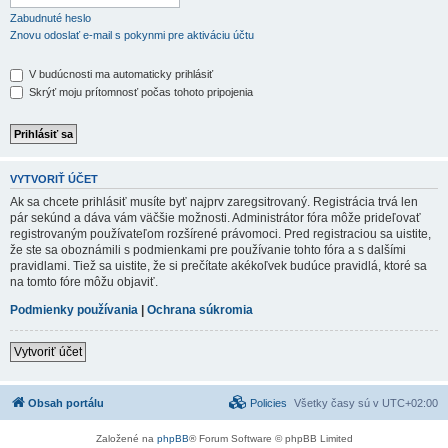
Zabudnuté heslo
Znovu odoslať e-mail s pokynmi pre aktiváciu účtu
V budúcnosti ma automaticky prihlásiť
Skrýť moju prítomnosť počas tohoto pripojenia
VYTVORIŤ ÚČET
Ak sa chcete prihlásiť musíte byť najprv zaregsitrovaný. Registrácia trvá len
pár sekúnd a dáva vám väčšie možnosti. Administrátor fóra môže prideľovať
registrovaným používateľom rozšírené právomoci. Pred registraciou sa uistite,
že ste sa oboznámili s podmienkami pre používanie tohto fóra a s dalšími
pravidlami. Tiež sa uistite, že si prečítate akékoľvek budúce pravidlá, ktoré sa
na tomto fóre môžu objaviť.
Podmienky používania
|
Ochrana súkromia
Vytvoriť účet
Obsah portálu
Policies
Všetky časy sú v
UTC+02:00
Založené na
phpBB
® Forum Software © phpBB Limited