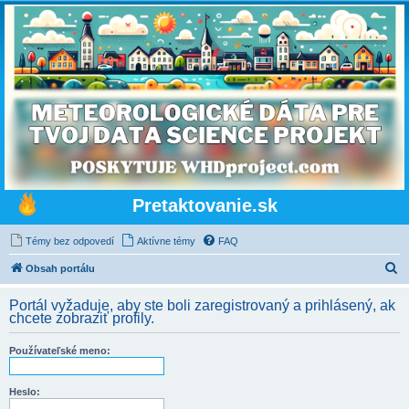
Pretaktovanie.sk
Témy bez odpovedí
Aktívne témy
FAQ
H
Obsah portálu
ľ
Portál vyžaduje, aby ste boli zaregistrovaný a prihlásený, ak
a
chcete zobraziť profily.
d
Používateľské meno:
a
ť
Heslo: