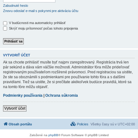
Zabudnuté heslo
Znovu odoslať e-mail s pokynmi pre aktiváciu účtu
V budúcnosti ma automaticky prihlásiť
Skrýť moju prítomnosť počas tohoto pripojenia
VYTVORIŤ ÚČET
Ak sa chcete prihlásiť musíte byť najprv zaregsitrovaný. Registrácia trvá len
pár sekúnd a dáva vám väčšie možnosti. Administrátor fóra môže prideľovať
registrovaným používateľom rozšírené právomoci. Pred registraciou sa uistite,
že ste sa oboznámili s podmienkami pre používanie tohto fóra a s dalšími
pravidlami. Tiež sa uistite, že si prečítate akékoľvek budúce pravidlá, ktoré sa
na tomto fóre môžu objaviť.
Podmienky používania
|
Ochrana súkromia
Vytvoriť účet
Obsah portálu
Policies
Všetky časy sú v
UTC+02:00
Založené na
phpBB
® Forum Software © phpBB Limited