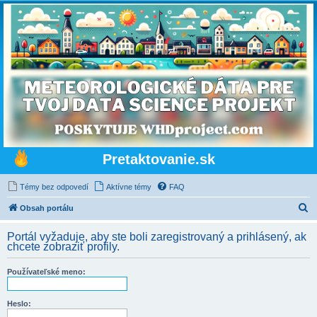
Pretaktovanie.sk
Témy bez odpovedí
Aktívne témy
FAQ
H
Obsah portálu
ľ
Portál vyžaduje, aby ste boli zaregistrovaný a prihlásený, ak
a
chcete zobraziť profily.
d
Používateľské meno:
a
ť
Heslo: