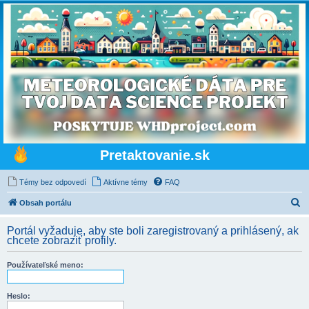
Pretaktovanie.sk
Témy bez odpovedí
Aktívne témy
FAQ
H
Obsah portálu
ľ
Portál vyžaduje, aby ste boli zaregistrovaný a prihlásený, ak
a
chcete zobraziť profily.
d
Používateľské meno:
a
ť
Heslo: