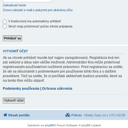
Zabudnuté heslo
Znovu odoslať e-mail s pokynmi pre aktiváciu účtu
V budúcnosti ma automaticky prihlásiť
Skrýť moju prítomnosť počas tohoto pripojenia
VYTVORIŤ ÚČET
Ak sa chcete prihlásiť musíte byť najprv zaregsitrovaný. Registrácia trvá len
pár sekúnd a dáva vám väčšie možnosti. Administrátor fóra môže prideľovať
registrovaným používateľom rozšírené právomoci. Pred registraciou sa uistite,
že ste sa oboznámili s podmienkami pre používanie tohto fóra a s dalšími
pravidlami. Tiež sa uistite, že si prečítate akékoľvek budúce pravidlá, ktoré sa
na tomto fóre môžu objaviť.
Podmienky používania
|
Ochrana súkromia
Vytvoriť účet
Obsah portálu
Policies
Všetky časy sú v
UTC+02:00
Založené na
phpBB
® Forum Software © phpBB Limited