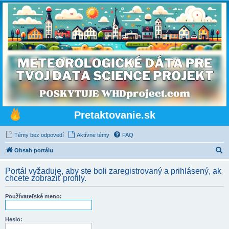
Pretaktovanie.sk
Témy bez odpovedí
Aktívne témy
FAQ
H
Obsah portálu
ľ
Portál vyžaduje, aby ste boli zaregistrovaný a prihlásený, ak
a
chcete zobraziť profily.
d
Používateľské meno:
a
ť
Heslo: