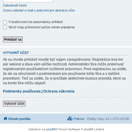
Zabudnuté heslo
Znovu odoslať e-mail s pokynmi pre aktiváciu účtu
V budúcnosti ma automaticky prihlásiť
Skrýť moju prítomnosť počas tohoto pripojenia
VYTVORIŤ ÚČET
Ak sa chcete prihlásiť musíte byť najprv zaregsitrovaný. Registrácia trvá len
pár sekúnd a dáva vám väčšie možnosti. Administrátor fóra môže prideľovať
registrovaným používateľom rozšírené právomoci. Pred registraciou sa uistite,
že ste sa oboznámili s podmienkami pre používanie tohto fóra a s dalšími
pravidlami. Tiež sa uistite, že si prečítate akékoľvek budúce pravidlá, ktoré sa
na tomto fóre môžu objaviť.
Podmienky používania
|
Ochrana súkromia
Vytvoriť účet
Obsah portálu
Policies
Všetky časy sú v
UTC+02:00
Založené na
phpBB
® Forum Software © phpBB Limited