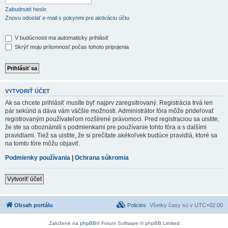
Zabudnuté heslo
Znovu odoslať e-mail s pokynmi pre aktiváciu účtu
V budúcnosti ma automaticky prihlásiť
Skrýť moju prítomnosť počas tohoto pripojenia
VYTVORIŤ ÚČET
Ak sa chcete prihlásiť musíte byť najprv zaregsitrovaný. Registrácia trvá len
pár sekúnd a dáva vám väčšie možnosti. Administrátor fóra môže prideľovať
registrovaným používateľom rozšírené právomoci. Pred registraciou sa uistite,
že ste sa oboznámili s podmienkami pre používanie tohto fóra a s dalšími
pravidlami. Tiež sa uistite, že si prečítate akékoľvek budúce pravidlá, ktoré sa
na tomto fóre môžu objaviť.
Podmienky používania
|
Ochrana súkromia
Vytvoriť účet
Obsah portálu
Policies
Všetky časy sú v
UTC+02:00
Založené na
phpBB
® Forum Software © phpBB Limited