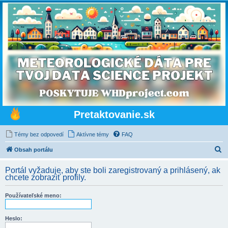
Pretaktovanie.sk
Témy bez odpovedí
Aktívne témy
FAQ
H
Obsah portálu
ľ
Portál vyžaduje, aby ste boli zaregistrovaný a prihlásený, ak
a
chcete zobraziť profily.
d
Používateľské meno:
a
ť
Heslo: