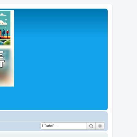
Hľadať
Rozšírené vyhľad