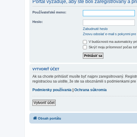
Portál vyžaduje, aby ste boli zaregistrovaný a pri
Používateľské meno:
Heslo:
Zabudnuté heslo
Znovu odoslať e-mail s pokynmi pre 
V budúcnosti ma automaticky pri
Skrýť moju prítomnosť počas toh
VYTVORIŤ ÚČET
Ak sa chcete prihlásiť musíte byť najprv zaregsitrovaný. Regis
registraciou sa uistite, že ste sa oboznámili s podmienkami pre 
Podmienky používania
|
Ochrana súkromia
Vytvoriť účet
Obsah portálu