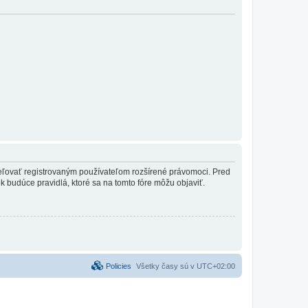
ideľovať registrovaným používateľom rozšírené právomoci. Pred
vek budúce pravidlá, ktoré sa na tomto fóre môžu objaviť.
Policies
Všetky časy sú v
UTC+02:00