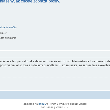
hlásený, ak chcete zobraziť profily.
aktiváciu účtu
hlásiť
oto pripojenia
trácia trvá len pár sekúnd a dáva vám väčšie možnosti. Administrátor fóra môže pr
používanie tohto fóra a s dalšími pravidlami. Tiež sa uistite, že si prečítate akékoľ
Založené na
phpBB
® Forum Software © phpBB Limited
2001-2026 | HWSK s.r.o.