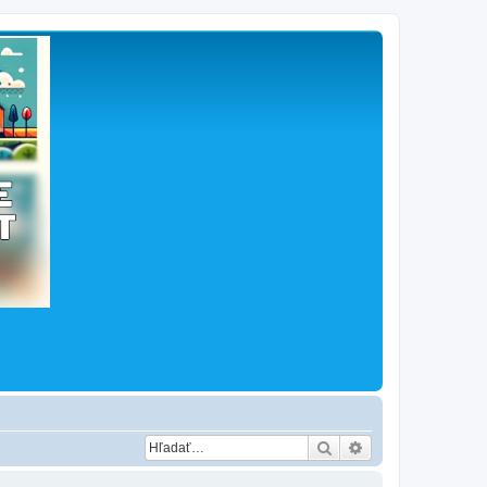
Hľadať
Rozšírené vyhľad