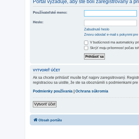
Portál vyžaduje, aby ste boli zaregistrovaný a pri
Používateľské meno:
Heslo:
Zabudnuté heslo
Znovu odoslať e-mail s pokynmi pre 
V budúcnosti ma automaticky pri
Skrýť moju prítomnosť počas toh
VYTVORIŤ ÚČET
Ak sa chcete prihlásiť musíte byť najprv zaregsitrovaný. Regis
registraciou sa uistite, že ste sa oboznámili s podmienkami pre 
Podmienky používania
|
Ochrana súkromia
Vytvoriť účet
Obsah portálu