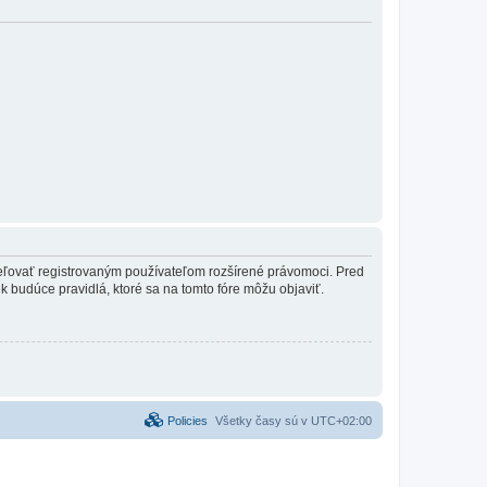
ideľovať registrovaným používateľom rozšírené právomoci. Pred
vek budúce pravidlá, ktoré sa na tomto fóre môžu objaviť.
Policies
Všetky časy sú v
UTC+02:00