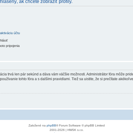
hlásený, ak chcete zobraziť profily.
aktiváciu účtu
hlásiť
oto pripojenia
trácia trvá len pár sekúnd a dáva vám väčšie možnosti. Administrátor fóra môže pr
používanie tohto fóra a s dalšími pravidlami. Tiež sa uistite, že si prečítate akékoľ
Založené na
phpBB
® Forum Software © phpBB Limited
2001-2026 | HWSK s.r.o.