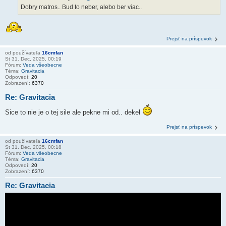
Dobry matros.. Bud to neber, alebo ber viac..
Prejsť na príspevok
od používateľa
16cmfan
St 31. Dec, 2025, 00:19
Fórum:
Veda všeobecne
Téma:
Gravitacia
Odpovedí:
20
Zobrazení:
6370
Re: Gravitacia
Sice to nie je o tej sile ale pekne mi od.. dekel
Prejsť na príspevok
od používateľa
16cmfan
St 31. Dec, 2025, 00:18
Fórum:
Veda všeobecne
Téma:
Gravitacia
Odpovedí:
20
Zobrazení:
6370
Re: Gravitacia