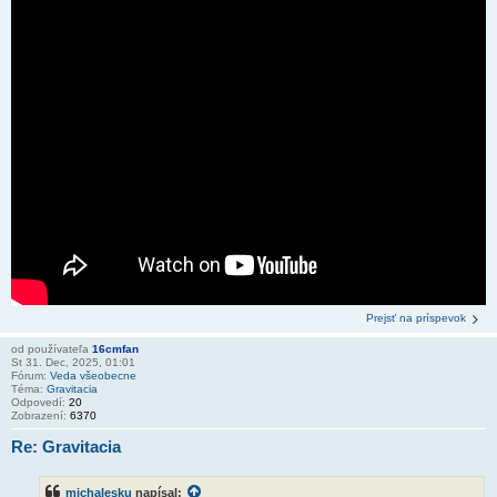
Prejsť na príspevok
od používateľa
16cmfan
St 31. Dec, 2025, 01:01
Fórum:
Veda všeobecne
Téma:
Gravitacia
Odpovedí:
20
Zobrazení:
6370
Re: Gravitacia
michalesku
napísal: