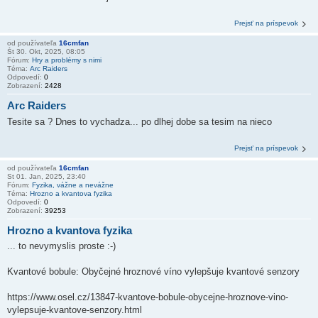
Prejsť na príspevok
od používateľa
16cmfan
Št 30. Okt, 2025, 08:05
Fórum:
Hry a problémy s nimi
Téma:
Arc Raiders
Odpovedí:
0
Zobrazení:
2428
Arc Raiders
Tesite sa ? Dnes to vychadza... po dlhej dobe sa tesim na nieco
Prejsť na príspevok
od používateľa
16cmfan
St 01. Jan, 2025, 23:40
Fórum:
Fyzika, vážne a nevážne
Téma:
Hrozno a kvantova fyzika
Odpovedí:
0
Zobrazení:
39253
Hrozno a kvantova fyzika
... to nevymyslis proste :-)
Kvantové bobule: Obyčejné hroznové víno vylepšuje kvantové senzory
https://www.osel.cz/13847-kvantove-bobule-obycejne-hroznove-vino-
vylepsuje-kvantove-senzory.html