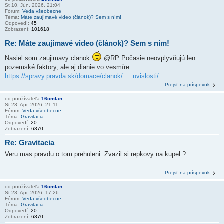
St 10. Jún, 2026, 21:04
Fórum:
Veda všeobecne
Téma:
Máte zaujímavé video (článok)? Sem s ním!
Odpovedí:
45
Zobrazení:
101618
Re: Máte zaujímavé video (článok)? Sem s ním!
Nasiel som zaujimavy clanok
@RP Počasie neovplyvňujú len
pozemské faktory, ale aj dianie vo vesmíre.
https://spravy.pravda.sk/domace/clanok/ ... uvislosti/
Prejsť na príspevok
od používateľa
16cmfan
Št 23. Apr, 2026, 21:11
Fórum:
Veda všeobecne
Téma:
Gravitacia
Odpovedí:
20
Zobrazení:
6370
Re: Gravitacia
Veru mas pravdu o tom prehuleni. Zvazil si repkovy na kupel ?
Prejsť na príspevok
od používateľa
16cmfan
Št 23. Apr, 2026, 17:26
Fórum:
Veda všeobecne
Téma:
Gravitacia
Odpovedí:
20
Zobrazení:
6370