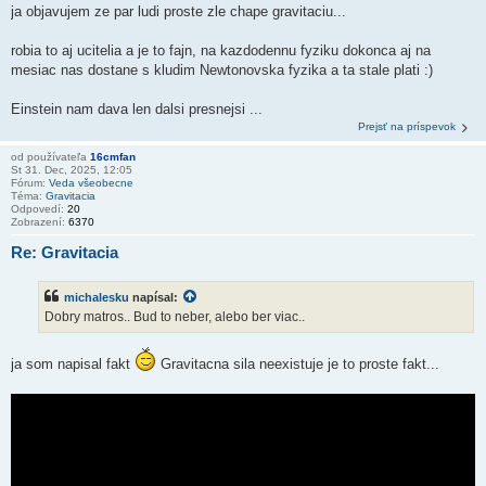
ja objavujem ze par ludi proste zle chape gravitaciu...
robia to aj ucitelia a je to fajn, na kazdodennu fyziku dokonca aj na
mesiac nas dostane s kludim Newtonovska fyzika a ta stale plati :)
Einstein nam dava len dalsi presnejsi ...
Prejsť na príspevok
od používateľa
16cmfan
St 31. Dec, 2025, 12:05
Fórum:
Veda všeobecne
Téma:
Gravitacia
Odpovedí:
20
Zobrazení:
6370
Re: Gravitacia
michalesku
napísal:
Dobry matros.. Bud to neber, alebo ber viac..
ja som napisal fakt
Gravitacna sila neexistuje je to proste fakt...