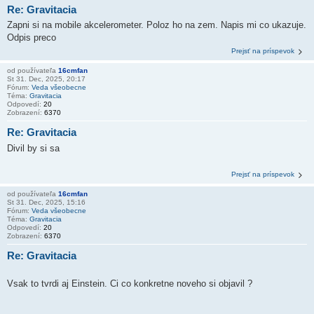
Re: Gravitacia
Zapni si na mobile akcelerometer. Poloz ho na zem. Napis mi co ukazuje.
Odpis preco
Prejsť na príspevok
od používateľa
16cmfan
St 31. Dec, 2025, 20:17
Fórum:
Veda všeobecne
Téma:
Gravitacia
Odpovedí:
20
Zobrazení:
6370
Re: Gravitacia
Divil by si sa
Prejsť na príspevok
od používateľa
16cmfan
St 31. Dec, 2025, 15:16
Fórum:
Veda všeobecne
Téma:
Gravitacia
Odpovedí:
20
Zobrazení:
6370
Re: Gravitacia
Vsak to tvrdi aj Einstein. Ci co konkretne noveho si objavil ?