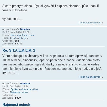
A este predtym clanok Fyzici vysvětlili exploze plazmatu půlek bobulí
vína v mikrovlnce
vysvetlenie ...
Prejsť na príspevok
od používateľa
16cmfan
Po 25. Nov, 2024, 21:52
Fórum:
Hry a problémy s nimi
Téma:
S.T.A.L.K.E.R. 2
Odpovedí:
186
Zobrazení:
88236
Re: S.T.A.L.K.E.R. 2
V hre nefunguje slubovany A-Life, nepriatelia sa tam spawnuju random v
100m bubline, binocualrs, lepsi sniperscope a nocne videnie tam preto
tiez nie je, lebo zazoomujes do dialky a nevidis ani prd v dialke kedze
tam nic nie je kym tam nie si. Fraction warfare tiez nie je kedze nie je A
life, NPC ...
Prejsť na príspevok
od používateľa
16cmfan
Ut 29. Okt, 2024, 19:14
Fórum:
Fyzika, vážne a nevážne
Téma:
Najmensi ucinok
Odpovedí:
2
Zobrazení:
5899
Najmensi ucinok