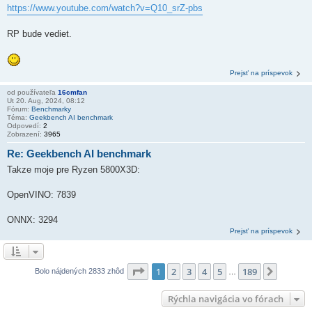
https://www.youtube.com/watch?v=Q10_srZ-pbs
RP bude vediet.
Prejsť na príspevok
od používateľa
16cmfan
Ut 20. Aug, 2024, 08:12
Fórum:
Benchmarky
Téma:
Geekbench AI benchmark
Odpovedí:
2
Zobrazení:
3965
Re: Geekbench AI benchmark
Takze moje pre Ryzen 5800X3D:
OpenVINO: 7839
ONNX: 3294
Prejsť na príspevok
Strana
1
z
189
1
2
3
4
5
189
Ďalšia
Bolo nájdených 2833 zhôd
…
Rýchla navigácia vo fórach