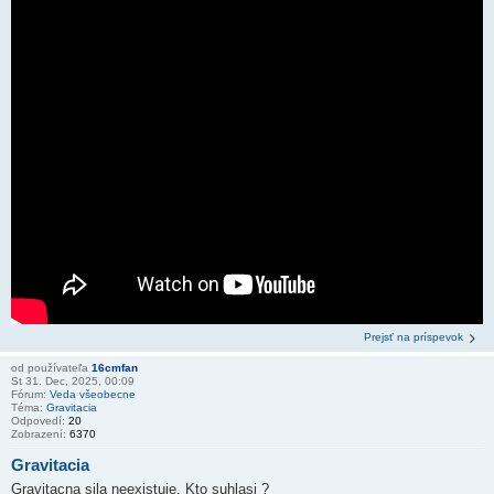
Prejsť na príspevok
od používateľa
16cmfan
St 31. Dec, 2025, 00:09
Fórum:
Veda všeobecne
Téma:
Gravitacia
Odpovedí:
20
Zobrazení:
6370
Gravitacia
Gravitacna sila neexistuje. Kto suhlasi ?