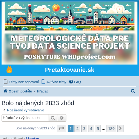
Pretaktovanie.sk
Témy bez odpovedí
Aktívne témy
FAQ
H
Obsah portálu
Hľadať
ľ
Bolo nájdených 2833 zhôd
a
Rozšírené vyhľadávanie
d
Hľadať
Rozšírené vyhľadávanie
a
Strana
1
z
189
1
2
3
4
5
189
Ďalšia
Bolo nájdených 2833 zhôd
ť
…
od používateľa
16cmfan