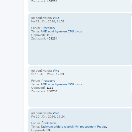
Zobrazení:
468234
od používateľa
Vlko
Ne 21. Jún, 2026, 11:51
Fórum:
Procesory
Téma:
AMD novinky-nejen CPU divize
Odpovedí:
1132
Zobrazení:
468234
od používateľa
Vlko
Št 18. Jún, 2026, 19:33
Fórum:
Procesory
Téma:
AMD novinky-nejen CPU divize
Odpovedí:
1132
Zobrazení:
468234
od používateľa
Vlko
Po 15. Jún, 2026, 22:24
Fórum:
Špekulácie
Téma:
Tachyum príde s revolučným procesorom Prodigy
Odpovedí:
39