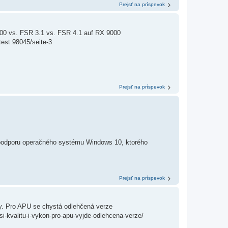
Prejsť na príspevok
00 vs. FSR 3.1 vs. FSR 4.1 auf RX 9000
test.98045/seite-3
Prejsť na príspevok
ú podporu operačného systému Windows 10, ktorého
Prejsť na príspevok
dy. Pro APU se chystá odlehčená verze
si-kvalitu-i-vykon-pro-apu-vyjde-odlehcena-verze/