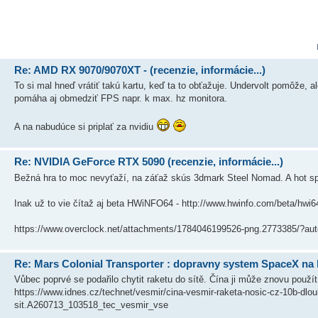
Re: AMD RX 9070/9070XT - (recenzie, informácie...)
To si mal hneď vrátiť takú kartu, keď ta to obťažuje. Undervolt pomôže, a
pomáha aj obmedziť FPS napr. k max. hz monitora.
A na nabudúce si priplať za nvidiu
Re: NVIDIA GeForce RTX 5090 (recenzie, informácie...)
Bežná hra to moc nevyťaží, na záťaž skús 3dmark Steel Nomad. A hot 
Inak už to vie čítaž aj beta HWiNFO64 - http://www.hwinfo.com/beta/hwi
https://www.overclock.net/attachments/1784046199526-png.2773385/?au
Re: Mars Colonial Transporter : dopravny system SpaceX na
Vůbec poprvé se podařilo chytit raketu do sítě. Čína ji může znovu použít
https://www.idnes.cz/technet/vesmir/cina-vesmir-raketa-nosic-cz-10b-dlou
sit.A260713_103518_tec_vesmir_vse