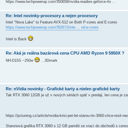
https://www.techpowerup.com/350658/nvidia-readies-geforce-rtx ...
Re: Intel novinky-procesory a nejen procesory
Intel "Nova Lake" to Feature AVX-512 on Both P-cores and E-cores
https://www.techpowerup.com/350572/inte ... nd-e-cores
Intel is Back
Re: Aká je reálna bazárová cena CPU AMD Ryzen 9 5950X ?
NH-D15S ~250w
...3Dmark
Re: nVidia novinky - Grafické karty a nielen grafické karty
Tak RTX 3060 12GB je už v nových sériách späť v predaji, len cena je z
https://pctuning.cz/article/nvidia-krisi-pet-let-starou-rtx-3060-chce-resit-n
Staronová grafika RTX 3060 s 12 GB paměti se vrací do obchodů s cenov