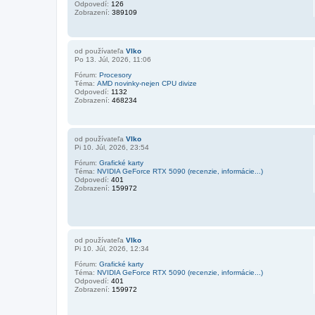
Odpovedí:
126
Zobrazení:
389109
od používateľa
Vlko
Po 13. Júl, 2026, 11:06
Fórum:
Procesory
Téma:
AMD novinky-nejen CPU divize
Odpovedí:
1132
Zobrazení:
468234
od používateľa
Vlko
Pi 10. Júl, 2026, 23:54
Fórum:
Grafické karty
Téma:
NVIDIA GeForce RTX 5090 (recenzie, informácie...)
Odpovedí:
401
Zobrazení:
159972
od používateľa
Vlko
Pi 10. Júl, 2026, 12:34
Fórum:
Grafické karty
Téma:
NVIDIA GeForce RTX 5090 (recenzie, informácie...)
Odpovedí:
401
Zobrazení:
159972