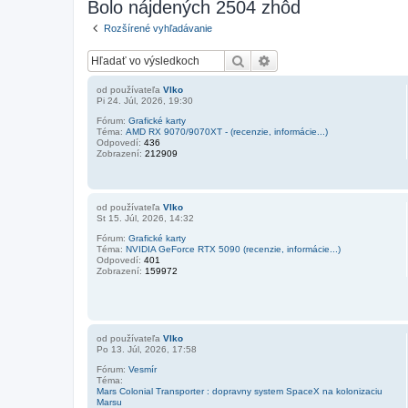
Bolo nájdených 2504 zhôd
Rozšírené vyhľadávanie
Hľadať
Rozšírené vyhľadávanie
od používateľa
Vlko
Pi 24. Júl, 2026, 19:30
Fórum:
Grafické karty
Téma:
AMD RX 9070/9070XT - (recenzie, informácie...)
Odpovedí:
436
Zobrazení:
212909
od používateľa
Vlko
St 15. Júl, 2026, 14:32
Fórum:
Grafické karty
Téma:
NVIDIA GeForce RTX 5090 (recenzie, informácie...)
Odpovedí:
401
Zobrazení:
159972
od používateľa
Vlko
Po 13. Júl, 2026, 17:58
Fórum:
Vesmír
Téma:
Mars Colonial Transporter : dopravny system SpaceX na kolonizaciu
Marsu