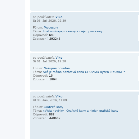
od používateľa
Vlko
St 08. Júl, 2026, 02:39
Fórum:
Procesory
Téma:
Intel novinky-procesory a nejen procesory
Odpovedí:
689
Zobrazení:
293248
od používateľa
Vlko
St 01. Júl, 2026, 19:28
Fórum:
Nákupná poradňa
Téma:
Aká je reálna bazárová cena CPU AMD Ryzen 9 5950X ?
Odpovedí:
16
Zobrazení:
1864
od používateľa
Vlko
Ut 30. Jún, 2026, 11:09
Fórum:
Grafické karty
Téma:
nVidia novinky - Grafické karty a nielen grafické karty
Odpovedí:
887
Zobrazení:
449669