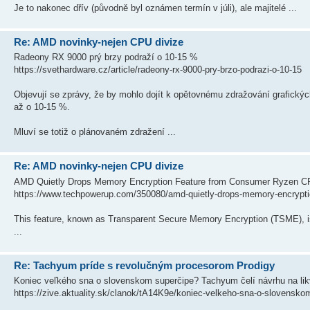
Je to nakonec dřív (původně byl oznámen termín v júli), ale majitelé ...
Re: AMD novinky-nejen CPU divize
Radeony RX 9000 prý brzy podraží o 10-15 %
https://svethardware.cz/article/radeony-rx-9000-pry-brzo-podrazi-o-10-15
Objevují se zprávy, že by mohlo dojít k opětovnému zdražování grafickýc
až o 10-15 %.
Mluví se totiž o plánovaném zdražení ...
Re: AMD novinky-nejen CPU divize
AMD Quietly Drops Memory Encryption Feature from Consumer Ryzen 
https://www.techpowerup.com/350080/amd-quietly-drops-memory-encrypti
This feature, known as Transparent Secure Memory Encryption (TSME), i
...
Re: Tachyum príde s revolučným procesorom Prodigy
Koniec veľkého sna o slovenskom superčipe? Tachyum čelí návrhu na lik
https://zive.aktuality.sk/clanok/tA14K9e/koniec-velkeho-sna-o-slovenskom