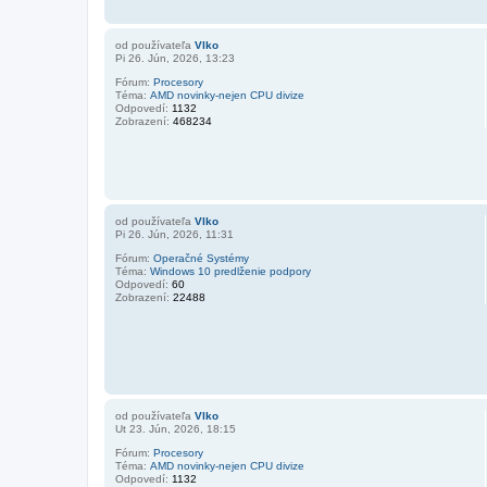
od používateľa
Vlko
Pi 26. Jún, 2026, 13:23
Fórum:
Procesory
Téma:
AMD novinky-nejen CPU divize
Odpovedí:
1132
Zobrazení:
468234
od používateľa
Vlko
Pi 26. Jún, 2026, 11:31
Fórum:
Operačné Systémy
Téma:
Windows 10 predlženie podpory
Odpovedí:
60
Zobrazení:
22488
od používateľa
Vlko
Ut 23. Jún, 2026, 18:15
Fórum:
Procesory
Téma:
AMD novinky-nejen CPU divize
Odpovedí:
1132