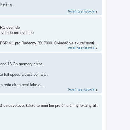
istát s ...
Prejsť na príspevok
RC override
override-nrc-override
u FSR 4.1 pro Radeony RX 7000. Ovladač ve skutečnosti ...
Prejsť na príspevok
b and 16 Gb memory chips.
e full speed a časť pomalá..
 teda ak to neni fake a ...
Prejsť na príspevok
celosvetovo, takže to neni len pre činu či iný lokálny trh.