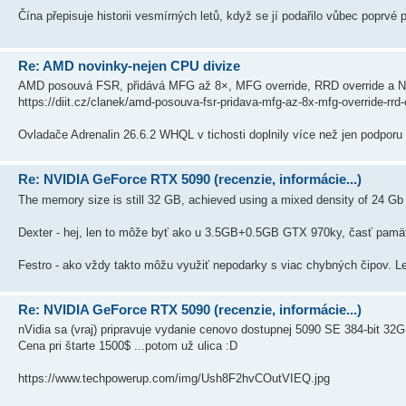
Čína přepisuje historii vesmírných letů, když se jí podařilo vůbec poprvé př
Re: AMD novinky-nejen CPU divize
AMD posouvá FSR, přidává MFG až 8×, MFG override, RRD override a N
https://diit.cz/clanek/amd-posouva-fsr-pridava-mfg-az-8x-mfg-override-rrd-
Ovladače Adrenalin 26.6.2 WHQL v tichosti doplnily více než jen podpor
Re: NVIDIA GeForce RTX 5090 (recenzie, informácie...)
The memory size is still 32 GB, achieved using a mixed density of 24 G
Dexter - hej, len to môže byť ako u 3.5GB+0.5GB GTX 970ky, časť pamät
Festro - ako vždy takto môžu využiť nepodarky s viac chybných čipov. Len
Re: NVIDIA GeForce RTX 5090 (recenzie, informácie...)
nVidia sa (vraj) pripravuje vydanie cenovo dostupnej 5090 SE 384-bit 32GB 
Cena pri štarte 1500$ ...potom už ulica :D
https://www.techpowerup.com/img/Ush8F2hvCOutVIEQ.jpg