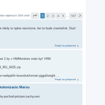
Strana
1
z
167
1
2
3
4
5
167
Ďalšia
Bolo nájdených 2504 zhôd
…
le nikdy to úplne nezmizne, len to bude znesiteľné. Dosť
Prejsť na príspevok
spot 2 by v HWMonitore malo byť VRM.
64_851_6025.zip
to=webp&fit=bounds&format=pjgp&height ...
Prejsť na príspevok
 kolonizaciu Marsu
hy-pochod-pristani-zachyceni-