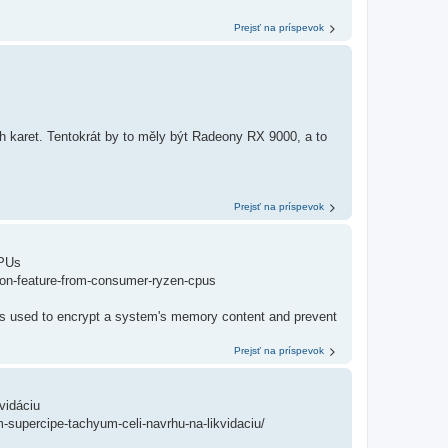
Prejsť na príspevok
h karet. Tentokrát by to měly být Radeony RX 9000, a to
Prejsť na príspevok
CPUs
on-feature-from-consumer-ryzen-cpus
s used to encrypt a system's memory content and prevent
Prejsť na príspevok
vidáciu
-supercipe-tachyum-celi-navrhu-na-likvidaciu/