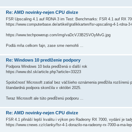
Re: AMD novinky-nejen CPU divize
FSR Upscaling 4.1 auf RDNA 3 im Test: Benchmarks: FSR 4.1 auf RX 70
https://www.computerbase.de/artikel/grafikkarten/fsr-upscaling-4-1-rdna-3-
https://www.techpowerup.com/img/vaDcVJ3B2SVOyMvG.jpg
Podlá mňa celkom fajn, zase sme nemohli ...
Re: Windows 10 predlženie podpory
Podpora Windows 10 bola predĺžená o ďalší rok
https://www.dsl.sk/article.php?article=33223
Spoločnosť Microsoft zatiaľ bez väčšieho oznámenia predĺžila rozšíren
štandardná podpora skončila v októbri 2025.
Teraz Microsoft ale túto predĺženú podporu ...
Re: AMD novinky-nejen CPU divize
FSR 4.1 přináší lepší kvalitu i výkon pro Radeony RX 7000, vydání je ta
https://www.cnews.cz/clanky/fsr-4-1-dorazilo-na-radeony-rx-7000-a-ma-lep