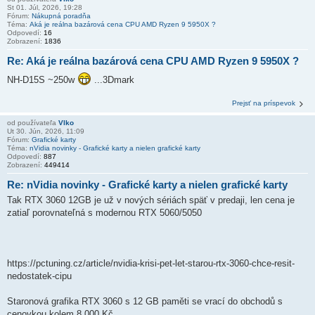
St 01. Júl, 2026, 19:28
Fórum:
Nákupná poradňa
Téma:
Aká je reálna bazárová cena CPU AMD Ryzen 9 5950X ?
Odpovedí:
16
Zobrazení:
1836
Re: Aká je reálna bazárová cena CPU AMD Ryzen 9 5950X ?
NH-D15S ~250w
...3Dmark
Prejsť na príspevok
od používateľa
Vlko
Ut 30. Jún, 2026, 11:09
Fórum:
Grafické karty
Téma:
nVidia novinky - Grafické karty a nielen grafické karty
Odpovedí:
887
Zobrazení:
449414
Re: nVidia novinky - Grafické karty a nielen grafické karty
Tak RTX 3060 12GB je už v nových sériách späť v predaji, len cena je
zatiaľ porovnateľná s modernou RTX 5060/5050
https://pctuning.cz/article/nvidia-krisi-pet-let-starou-rtx-3060-chce-resit-
nedostatek-cipu
Staronová grafika RTX 3060 s 12 GB paměti se vrací do obchodů s
cenovkou kolem 8 000 Kč ...