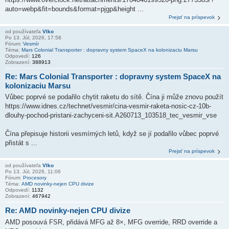
auto=webp&fit=bounds&format=pjgp&height ...
Prejsť na príspevok
od používateľa
Vlko
Po 13. Júl, 2026, 17:58
Fórum:
Vesmír
Téma:
Mars Colonial Transporter : dopravny system SpaceX na kolonizaciu Marsu
Odpovedí:
126
Zobrazení:
388913
Re: Mars Colonial Transporter : dopravny system SpaceX na
kolonizaciu Marsu
Vůbec poprvé se podařilo chytit raketu do sítě. Čína ji může znovu použít
https://www.idnes.cz/technet/vesmir/cina-vesmir-raketa-nosic-cz-10b-
dlouhy-pochod-pristani-zachyceni-sit.A260713_103518_tec_vesmir_vse
Čína přepisuje historii vesmírných letů, když se jí podařilo vůbec poprvé
přistát s ...
Prejsť na príspevok
od používateľa
Vlko
Po 13. Júl, 2026, 11:06
Fórum:
Procesory
Téma:
AMD novinky-nejen CPU divize
Odpovedí:
1132
Zobrazení:
467942
Re: AMD novinky-nejen CPU divize
AMD posouvá FSR, přidává MFG až 8×, MFG override, RRD override a