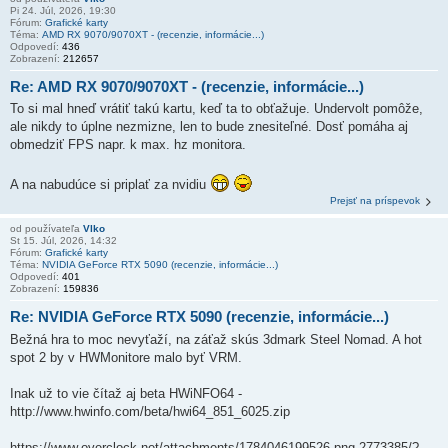
Pi 24. Júl, 2026, 19:30
Fórum:
Grafické karty
Téma:
AMD RX 9070/9070XT - (recenzie, informácie...)
Odpovedí:
436
Zobrazení:
212657
Re: AMD RX 9070/9070XT - (recenzie, informácie...)
To si mal hneď vrátiť takú kartu, keď ta to obťažuje. Undervolt pomôže,
ale nikdy to úplne nezmizne, len to bude znesiteľné. Dosť pomáha aj
obmedziť FPS napr. k max. hz monitora.
A na nabudúce si priplať za nvidiu
Prejsť na príspevok
od používateľa
Vlko
St 15. Júl, 2026, 14:32
Fórum:
Grafické karty
Téma:
NVIDIA GeForce RTX 5090 (recenzie, informácie...)
Odpovedí:
401
Zobrazení:
159836
Re: NVIDIA GeForce RTX 5090 (recenzie, informácie...)
Bežná hra to moc nevyťaží, na záťaž skús 3dmark Steel Nomad. A hot
spot 2 by v HWMonitore malo byť VRM.
Inak už to vie čítaž aj beta HWiNFO64 -
http://www.hwinfo.com/beta/hwi64_851_6025.zip
https://www.overclock.net/attachments/1784046199526-png.2773385/?