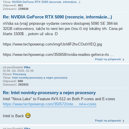
Téma:
NVIDIA GeForce RTX 5090 (recenzie, informácie...)
Odpovedí:
401
Zobrazení:
159836
Re: NVIDIA GeForce RTX 5090 (recenzie, informácie...)
nVidia sa (vraj) pripravuje vydanie cenovo dostupnej 5090 SE 384-bit
32GB celosvetovo, takže to neni len pre činu či iný lokálny trh. Cena pri
štarte 1500$ ...potom už ulica :D
https://www.techpowerup.com/img/Ush8F2hvCOutVIEQ.jpg
https://www.techpowerup.com/350658/nvidia-readies-geforce-rtx ...
Prejsť na príspevok
od používateľa
Vlko
St 08. Júl, 2026, 02:39
Fórum:
Procesory
Téma:
Intel novinky-procesory a nejen procesory
Odpovedí:
689
Zobrazení:
292933
Re: Intel novinky-procesory a nejen procesory
Intel "Nova Lake" to Feature AVX-512 on Both P-cores and E-cores
https://www.techpowerup.com/350572/inte ... nd-e-cores
Intel is Back
Prejsť na príspevok
od používateľa
Vlko