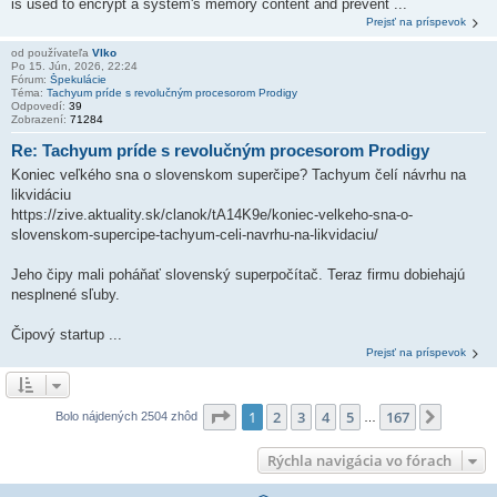
is used to encrypt a system's memory content and prevent ...
Prejsť na príspevok
od používateľa
Vlko
Po 15. Jún, 2026, 22:24
Fórum:
Špekulácie
Téma:
Tachyum príde s revolučným procesorom Prodigy
Odpovedí:
39
Zobrazení:
71284
Re: Tachyum príde s revolučným procesorom Prodigy
Koniec veľkého sna o slovenskom superčipe? Tachyum čelí návrhu na
likvidáciu
https://zive.aktuality.sk/clanok/tA14K9e/koniec-velkeho-sna-o-
slovenskom-supercipe-tachyum-celi-navrhu-na-likvidaciu/
Jeho čipy mali poháňať slovenský superpočítač. Teraz firmu dobiehajú
nesplnené sľuby.
Čipový startup ...
Prejsť na príspevok
Strana
1
z
167
1
2
3
4
5
167
Ďalšia
Bolo nájdených 2504 zhôd
…
Rýchla navigácia vo fórach