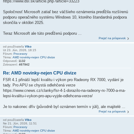
https://www.dsl.sk/article.php?article=33223
Spoločnosť Microsoft zatiaľ bez väčšieho oznámenia predĺžila rozšírenú
podporu operačného systému Windows 10, ktorého štandardná podpora
skončila v októbri 2025.
Teraz Microsoft ale túto predĺženú podporu ...
Prejsť na príspevok
od používateľa
Vlko
Ut 23. Jún, 2026, 18:15
Fórum:
Procesory
Téma:
AMD novinky-nejen CPU divize
Odpovedí:
1132
Zobrazení:
467942
Re: AMD novinky-nejen CPU divize
FSR 4.1 přináší lepší kvalitu i výkon pro Radeony RX 7000, vydání je
tady. Pro APU se chystá odlehčená verze
https://www.cnews.cz/clanky/fsr-4-1-dorazilo-na-radeony-rx-7000-a-ma-
lepsi-kvalitu-i-vykon-pro-apu-vyjde-odlehcena-verze/
Je to nakonec dřív (původně byl oznámen termín v júli), ale majitelé ...
Prejsť na príspevok
od používateľa
Vlko
Ne 21. Jún, 2026, 11:51
Fórum:
Procesory
Téma:
AMD novinky-nejen CPU divize