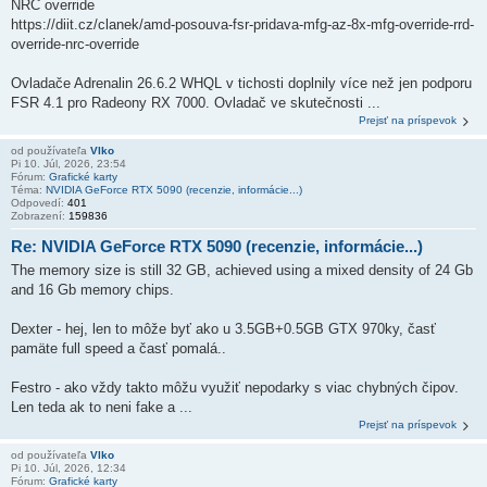
NRC override
https://diit.cz/clanek/amd-posouva-fsr-pridava-mfg-az-8x-mfg-override-rrd-
override-nrc-override
Ovladače Adrenalin 26.6.2 WHQL v tichosti doplnily více než jen podporu
FSR 4.1 pro Radeony RX 7000. Ovladač ve skutečnosti ...
Prejsť na príspevok
od používateľa
Vlko
Pi 10. Júl, 2026, 23:54
Fórum:
Grafické karty
Téma:
NVIDIA GeForce RTX 5090 (recenzie, informácie...)
Odpovedí:
401
Zobrazení:
159836
Re: NVIDIA GeForce RTX 5090 (recenzie, informácie...)
The memory size is still 32 GB, achieved using a mixed density of 24 Gb
and 16 Gb memory chips.
Dexter - hej, len to môže byť ako u 3.5GB+0.5GB GTX 970ky, časť
pamäte full speed a časť pomalá..
Festro - ako vždy takto môžu využiť nepodarky s viac chybných čipov.
Len teda ak to neni fake a ...
Prejsť na príspevok
od používateľa
Vlko
Pi 10. Júl, 2026, 12:34
Fórum:
Grafické karty