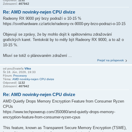
Odpovedí:
1132
Zobrazení:
467942
Re: AMD novinky-nejen CPU divize
Radeony RX 9000 prý brzy podraží o 10-15 %
https://svethardware.cz/article/radeony-rx-9000-pry-brzo-podrazi-o-10-15
Objevují se zprávy, že by mohlo dojít k opětovnému zdražování
grafických karet. Tentokrát by to měly být Radeony RX 9000, a to až o
10-15 %.
Mluví se totiž o plánovaném zdražení ...
Prejsť na príspevok
od používateľa
Vlko
Št 18. Jún, 2026, 19:33
Fórum:
Procesory
Téma:
AMD novinky-nejen CPU divize
Odpovedí:
1132
Zobrazení:
467942
Re: AMD novinky-nejen CPU divize
AMD Quietly Drops Memory Encryption Feature from Consumer Ryzen
CPUs
https://www.techpowerup.com/350080/amd-quietly-drops-memory-
encryption-feature-from-consumer-ryzen-cpus
This feature, known as Transparent Secure Memory Encryption (TSME),