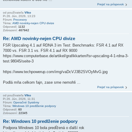
Prejsť na príspevok
od používateľa
Vlko
Pi 26. Jún, 2026, 13:23
Fórum:
Procesory
Téma:
AMD novinky-nejen CPU divize
Odpovedí:
1132
Zobrazení:
467942
Re: AMD novinky-nejen CPU divize
FSR Upscaling 4.1 auf RDNA 3 im Test: Benchmarks: FSR 4.1 auf RX
7000 vs. FSR 3.1 vs. FSR 4.1 auf RX 9000
https://www.computerbase.de/artikel/grafikkarten/fsr-upscaling-4-1-rdna-3-
test.98045/seite-3
https://www.techpowerup.com/img/vaDcVJ3B2SVOyMvG.jpg
Podlá mňa celkom fajn, zase sme nemohli ...
Prejsť na príspevok
od používateľa
Vlko
Pi 26. Jún, 2026, 11:31
Fórum:
Operačné Systémy
Téma:
Windows 10 predlženie podpory
Odpovedí:
60
Zobrazení:
22345
Re: Windows 10 predlženie podpory
Podpora Windows 10 bola predĺžená o ďalší rok