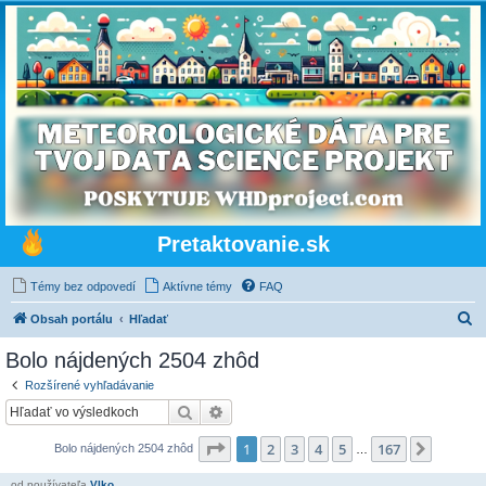
Pretaktovanie.sk
Témy bez odpovedí
Aktívne témy
FAQ
H
Obsah portálu
Hľadať
ľ
Bolo nájdených 2504 zhôd
a
Rozšírené vyhľadávanie
d
Hľadať
Rozšírené vyhľadávanie
a
Strana
1
z
167
1
2
3
4
5
167
Ďalšia
Bolo nájdených 2504 zhôd
ť
…
od používateľa
Vlko