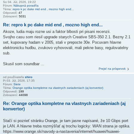
So 04. Júl, 2026, 19:22
Fórum:
Nákupná poradňa
Téma:
repro k pc dake mid end , mozno high end...
Odpovedí:
47
Zobrazení:
5031
Re: repro k pc dake mid end , mozno high end...
Akoze, ludia maju rozne usi a faktor blbosti pri pisani recenzii.
Svojho casu som riesil upgrade starych Creative SBS-350 2.1. Bezny 2.1
set, kupovany hadam v 2005, stali v prepocte 30e. Pocuvam hlavne
elektronicku hudbu, zvukovo vyhovovali, mali pekne basy, regulovatelny
sub.
Skusil som soundbar ...
Prejsť na príspevok
od používateľa
shiro
Pi 03. Júl, 2026, 17:35
Fórum:
Siete
Téma:
Orange optika kompletne na vlastnych zariadeniach (aj konvertor)
Odpovedí:
199
Zobrazení:
44098
Re: Orange optika kompletne na vlastnych zariadeniach (aj
konvertor)
Stačí si pozrieť stránku Orange, je tam jasne napísané, že 10 Gbps port
je LAN. A hlavne treba rozmýšľať aj trochu logicky: WAN strana je optika.
https://www.orange.sk/navody-a-nastavenia/internet/huawei/huawei-