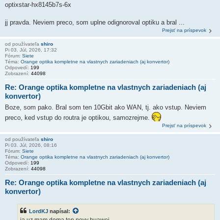
optixstar-hx8145b7s-6x
jj pravda. Neviem preco, som uplne odignoroval optiku a bral ...
Prejsť na príspevok
od používateľa
shiro
Pi 03. Júl, 2026, 17:32
Fórum:
Siete
Téma:
Orange optika kompletne na vlastnych zariadeniach (aj konvertor)
Odpovedí:
199
Zobrazení:
44098
Re: Orange optika kompletne na vlastnych zariadeniach (aj
konvertor)
Boze, som pako. Bral som ten 10Gbit ako WAN, tj. ako vstup. Neviem
preco, ked vstup do routra je optikou, samozrejme.
Prejsť na príspevok
od používateľa
shiro
Pi 03. Júl, 2026, 08:16
Fórum:
Siete
Téma:
Orange optika kompletne na vlastnych zariadeniach (aj konvertor)
Odpovedí:
199
Zobrazení:
44098
Re: Orange optika kompletne na vlastnych zariadeniach (aj
konvertor)
LordKJ
napísal: