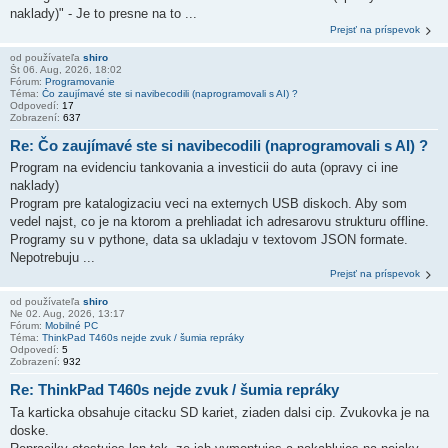
naklady)" - Je to presne na to ...
Prejsť na príspevok
od používateľa
shiro
Št 06. Aug, 2026, 18:02
Fórum:
Programovanie
Téma:
Čo zaujímavé ste si navibecodili (naprogramovali s AI) ?
Odpovedí:
17
Zobrazení:
637
Re: Čo zaujímavé ste si navibecodili (naprogramovali s AI) ?
Program na evidenciu tankovania a investicii do auta (opravy ci ine
naklady)
Program pre katalogizaciu veci na externych USB diskoch. Aby som
vedel najst, co je na ktorom a prehliadat ich adresarovu strukturu offline.
Programy su v pythone, data sa ukladaju v textovom JSON formate.
Nepotrebuju ...
Prejsť na príspevok
od používateľa
shiro
Ne 02. Aug, 2026, 13:17
Fórum:
Mobilné PC
Téma:
ThinkPad T460s nejde zvuk / šumia repráky
Odpovedí:
5
Zobrazení:
932
Re: ThinkPad T460s nejde zvuk / šumia repráky
Ta karticka obsahuje citacku SD kariet, ziaden dalsi cip. Zvukovka je na
doske.