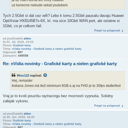
ja uz mam doma ten novy huawei
uz konecne nebude sekat youtube/s
Tych 2.5Gbit si dal cez wifi? Lebo k tomu 2.5Gbit pausalu davaju Huawei
OptiXstar HX8145B7s-6X, kt. ma sice 10Gbit WAN port, ale ostatne si
1Gbit, co je celkom fail.
Prejsť na príspevok
od používateľa
shiro
St 01. Júl, 2026, 16:03
Fórum:
Grafické karty
Téma:
nVidia novinky - Grafické karty a nielen grafické karty
Odpovedí:
887
Zobrazení:
449558
Re: nVidia novinky - Grafické karty a nielen grafické karty
Miso122
napísal:
Hej, remaster
Indiana Jones má tiež minimum 8GB a aj na FHD je to 30fps stutterfest
Vraj je to kvoli pouzitiu raytracingu bez moznosti vypnutia. Solidny
zabijak vykonu.
Prejsť na príspevok
od používateľa
shiro
Ut 30. Jún, 2026, 18:40
Fórum:
Grafické karty
Téma:
nVidia novinky - Grafické karty a nielen grafické karty
Odpovedí:
887