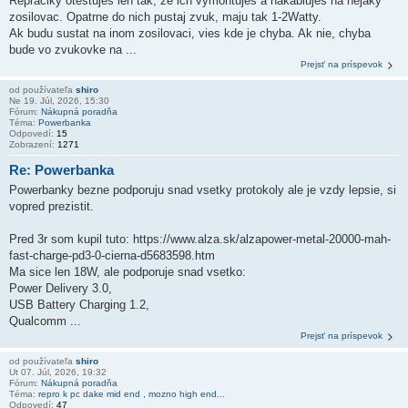
Repraciky otestujes len tak, ze ich vymontujes a nakablujes na nejaky
zosilovac. Opatrne do nich pustaj zvuk, maju tak 1-2Watty.
Ak budu sustat na inom zosilovaci, vies kde je chyba. Ak nie, chyba
bude vo zvukovke na ...
Prejsť na príspevok
od používateľa
shiro
Ne 19. Júl, 2026, 15:30
Fórum:
Nákupná poradňa
Téma:
Powerbanka
Odpovedí:
15
Zobrazení:
1271
Re: Powerbanka
Powerbanky bezne podporuju snad vsetky protokoly ale je vzdy lepsie, si
vopred prezistit.
Pred 3r som kupil tuto: https://www.alza.sk/alzapower-metal-20000-mah-
fast-charge-pd3-0-cierna-d5683598.htm
Ma sice len 18W, ale podporuje snad vsetko:
Power Delivery 3.0,
USB Battery Charging 1.2,
Qualcomm ...
Prejsť na príspevok
od používateľa
shiro
Ut 07. Júl, 2026, 19:32
Fórum:
Nákupná poradňa
Téma:
repro k pc dake mid end , mozno high end...
Odpovedí:
47