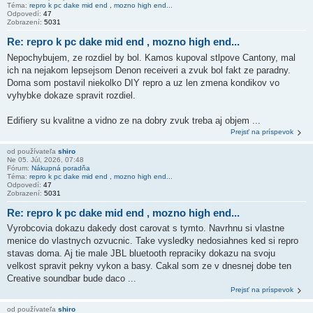
Téma:
repro k pc dake mid end , mozno high end...
Odpovedí:
47
Zobrazení:
5031
Re: repro k pc dake mid end , mozno high end...
Nepochybujem, ze rozdiel by bol. Kamos kupoval stlpove Cantony, mal
ich na nejakom lepsejsom Denon receiveri a zvuk bol fakt ze paradny.
Doma som postavil niekolko DIY repro a uz len zmena kondikov vo
vyhybke dokaze spravit rozdiel.
Edifiery su kvalitne a vidno ze na dobry zvuk treba aj objem ...
Prejsť na príspevok
od používateľa
shiro
Ne 05. Júl, 2026, 07:48
Fórum:
Nákupná poradňa
Téma:
repro k pc dake mid end , mozno high end...
Odpovedí:
47
Zobrazení:
5031
Re: repro k pc dake mid end , mozno high end...
Vyrobcovia dokazu dakedy dost carovat s tymto. Navrhnu si vlastne
menice do vlastnych ozvucnic. Take vysledky nedosiahnes ked si repro
stavas doma. Aj tie male JBL bluetooth repraciky dokazu na svoju
velkost spravit pekny vykon a basy. Cakal som ze v dnesnej dobe ten
Creative soundbar bude daco ...
Prejsť na príspevok
od používateľa
shiro