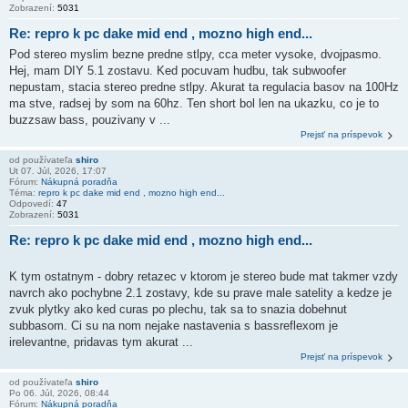
Zobrazení:
5031
Re: repro k pc dake mid end , mozno high end...
Pod stereo myslim bezne predne stlpy, cca meter vysoke, dvojpasmo.
Hej, mam DIY 5.1 zostavu. Ked pocuvam hudbu, tak subwoofer
nepustam, stacia stereo predne stlpy. Akurat ta regulacia basov na 100Hz
ma stve, radsej by som na 60hz. Ten short bol len na ukazku, co je to
buzzsaw bass, pouzivany v ...
Prejsť na príspevok
od používateľa
shiro
Ut 07. Júl, 2026, 17:07
Fórum:
Nákupná poradňa
Téma:
repro k pc dake mid end , mozno high end...
Odpovedí:
47
Zobrazení:
5031
Re: repro k pc dake mid end , mozno high end...
K tym ostatnym - dobry retazec v ktorom je stereo bude mat takmer vzdy
navrch ako pochybne 2.1 zostavy, kde su prave male satelity a kedze je
zvuk plytky ako ked curas po plechu, tak sa to snazia dobehnut
subbasom. Ci su na nom nejake nastavenia s bassreflexom je
irelevantne, pridavas tym akurat ...
Prejsť na príspevok
od používateľa
shiro
Po 06. Júl, 2026, 08:44
Fórum:
Nákupná poradňa