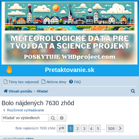
Pretaktovanie.sk
Témy bez odpovedí
Aktívne témy
FAQ
H
Obsah portálu
Hľadať
ľ
Bolo nájdených 7630 zhôd
a
Rozšírené vyhľadávanie
d
Hľadať
Rozšírené vyhľadávanie
a
Strana
1
z
509
1
2
3
4
5
509
Ďalšia
Bolo nájdených 7630 zhôd
ť
…
od používateľa
shiro