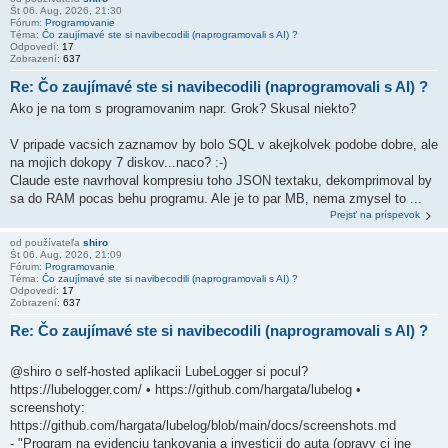
Št 06. Aug, 2026, 21:30
Fórum:
Programovanie
Téma:
Čo zaujímavé ste si navibecodili (naprogramovali s AI) ?
Odpovedí:
17
Zobrazení:
637
Re: Čo zaujímavé ste si navibecodili (naprogramovali s AI) ?
Ako je na tom s programovanim napr. Grok? Skusal niekto?
V pripade vacsich zaznamov by bolo SQL v akejkolvek podobe dobre, ale
na mojich dokopy 7 diskov...naco? :-)
Claude este navrhoval kompresiu toho JSON textaku, dekomprimoval by
sa do RAM pocas behu programu. Ale je to par MB, nema zmysel to ...
Prejsť na príspevok
od používateľa
shiro
Št 06. Aug, 2026, 21:09
Fórum:
Programovanie
Téma:
Čo zaujímavé ste si navibecodili (naprogramovali s AI) ?
Odpovedí:
17
Zobrazení:
637
Re: Čo zaujímavé ste si navibecodili (naprogramovali s AI) ?
@shiro o self-hosted aplikacii LubeLogger si pocul?
https://lubelogger.com/ • https://github.com/hargata/lubelog •
screenshoty:
https://github.com/hargata/lubelog/blob/main/docs/screenshots.md
- "Program na evidenciu tankovania a investicii do auta (opravy ci ine