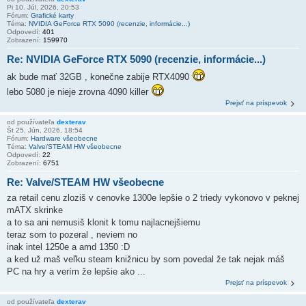
Pi 10. Júl, 2026, 20:53
Fórum:
Grafické karty
Téma:
NVIDIA GeForce RTX 5090 (recenzie, informácie...)
Odpovedí:
401
Zobrazení:
159970
Re: NVIDIA GeForce RTX 5090 (recenzie, informácie...)
ak bude mať 32GB , konečne zabije RTX4090
lebo 5080 je nieje zrovna 4090 killer
Prejsť na príspevok
od používateľa
dexterav
Št 25. Jún, 2026, 18:54
Fórum:
Hardware všeobecne
Téma:
Valve/STEAM HW všeobecne
Odpovedí:
22
Zobrazení:
6751
Re: Valve/STEAM HW všeobecne
za retail cenu zloziš v cenovke 1300e lepšie o 2 triedy vykonovo v peknej
mATX skrinke
a to sa ani nemusiš klonit k tomu najlacnejšiemu
teraz som to pozeral , neviem no
inak intel 1250e a amd 1350 :D
a ked už maš veľku steam knižnicu by som povedal že tak nejak máš
PC na hry a verím že lepšie ako ...
Prejsť na príspevok
od používateľa
dexterav