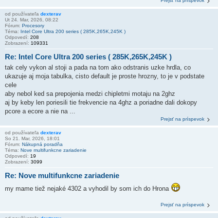
Prejsť na príspevok
od používateľa
dexterav
Ut 24. Mar, 2026, 08:22
Fórum:
Procesory
Téma:
Intel Core Ultra 200 series ( 285K,265K,245K )
Odpovedí:
208
Zobrazení:
109331
Re: Intel Core Ultra 200 series ( 285K,265K,245K )
tak cely vykon al stoji a pada na tom ako odstranis uzke hrdla, co
ukazuje aj moja tabulka, cisto default je proste hrozny, to je v podstate
cele
aby nebol ked sa prepojenia medzi chipletmi motaju na 2ghz
aj by keby len poriesili tie frekvencie na 4ghz a poriadne dali dokopy
pcore a ecore a nie na ...
Prejsť na príspevok
od používateľa
dexterav
So 21. Mar, 2026, 18:01
Fórum:
Nákupná poradňa
Téma:
Nove multifunkcne zariadenie
Odpovedí:
19
Zobrazení:
3099
Re: Nove multifunkcne zariadenie
my mame tiež nejaké 4302 a vyhodil by som ich do Hrona
Prejsť na príspevok