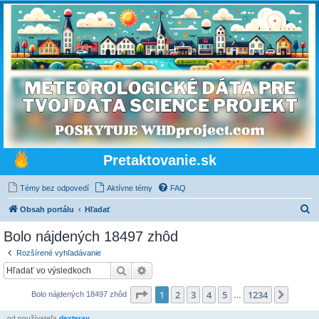
Pretaktovanie.sk
Témy bez odpovedí
Aktívne témy
FAQ
H
Obsah portálu
Hľadať
ľ
Bolo nájdených 18497 zhôd
a
Rozšírené vyhľadávanie
d
Hľadať
Rozšírené vyhľadávanie
a
Strana
1
z
1234
1
2
3
4
5
1234
Ďalšia
Bolo nájdených 18497 zhôd
ť
…
od používateľa
dexterav