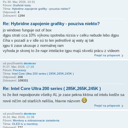
Po 30. Mar, 2026, 10:31
Fórum:
Grafické karty
Téma:
Hybridne zapojenie grafiky - pouziva niekto?
Odpovedí:
4
Zobrazení:
1294
Re: Hybridne zapojenie grafiky - pouziva niekto?
jo windows funguje out of box
dgpu strati cca 10% výkonu spotreba nizsia v celku nebude lebo dgpu
číha v pozadí a v idle sú to len jednotlivé aj waty aj tak
igpu ti zase ukusuje z normalnej ram
vyhoda je skorej to že napr intelácke igpu majú skvelú prácu z videom
Prejsť na príspevok
od používateľa
dexterav
Pi 27. Mar, 2026, 17:29
Fórum:
Procesory
Téma:
Intel Core Ultra 200 series ( 285K,265K,245K )
Odpovedí:
208
Zobrazení:
109331
Re: Intel Core Ultra 200 series ( 285K,265K,245K )
to že ibot nepodporute všetky AL je zase pekna kktina od intelu kedže sa
nové ničím od starších nelíšia, hlavne názvom
Prejsť na príspevok
od používateľa
dexterav
Ut 24. Mar, 2026, 21:38
Fórum:
Monitory a zobrazovacie zariadenia
Téma:
OLED tv a monitory
Odpovedí:
777