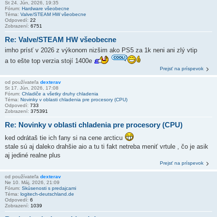
St 24. Jún, 2026, 19:35
Fórum:
Hardware všeobecne
Téma:
Valve/STEAM HW všeobecne
Odpovedí:
22
Zobrazení:
6751
Re: Valve/STEAM HW všeobecne
imho prísť v 2026 z výkonom nizšim ako PS5 za 1k neni ani zlý vtip
a to ešte top verzia stojí 1400e
Prejsť na príspevok
od používateľa
dexterav
St 17. Jún, 2026, 17:08
Fórum:
Chladiče a všetky druhy chladenia
Téma:
Novinky v oblasti chladenia pre procesory (CPU)
Odpovedí:
733
Zobrazení:
375391
Re: Novinky v oblasti chladenia pre procesory (CPU)
ked odrátaš tie ich fany si na cene arcticu
stale sú aj daleko drahšie aio a tu ti fakt netreba meniť vrtule , čo je asik
aj jediné realne plus
Prejsť na príspevok
od používateľa
dexterav
Ne 10. Máj, 2026, 21:09
Fórum:
Skúsenosti s predajcami
Téma:
logitech-deutschland.de
Odpovedí:
6
Zobrazení:
1039