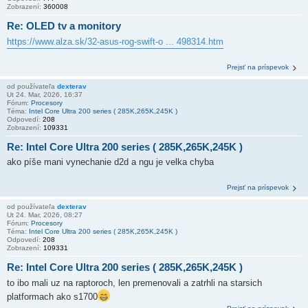
Zobrazení:
360008
Re: OLED tv a monitory
https://www.alza.sk/32-asus-rog-swift-o ... 498314.htm
Prejsť na príspevok
od používateľa
dexterav
Ut 24. Mar, 2026, 16:37
Fórum:
Procesory
Téma:
Intel Core Ultra 200 series ( 285K,265K,245K )
Odpovedí:
208
Zobrazení:
109331
Re: Intel Core Ultra 200 series ( 285K,265K,245K )
ako píše mani vynechanie d2d a ngu je velka chyba
Prejsť na príspevok
od používateľa
dexterav
Ut 24. Mar, 2026, 08:27
Fórum:
Procesory
Téma:
Intel Core Ultra 200 series ( 285K,265K,245K )
Odpovedí:
208
Zobrazení:
109331
Re: Intel Core Ultra 200 series ( 285K,265K,245K )
to ibo mali uz na raptoroch, len premenovali a zatrhli na starsich
platformach ako s1700