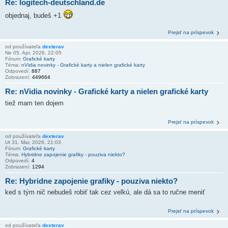
Re: logitech-deutschland.de
objednaj, budeš +1
Prejsť na príspevok
od používateľa
dexterav
Ne 05. Apr, 2026, 22:05
Fórum:
Grafické karty
Téma:
nVidia novinky - Grafické karty a nielen grafické karty
Odpovedí:
887
Zobrazení:
449664
Re: nVidia novinky - Grafické karty a nielen grafické karty
tiež mam ten dojem
Prejsť na príspevok
od používateľa
dexterav
Ut 31. Mar, 2026, 21:03
Fórum:
Grafické karty
Téma:
Hybridne zapojenie grafiky - pouziva niekto?
Odpovedí:
4
Zobrazení:
1294
Re: Hybridne zapojenie grafiky - pouziva niekto?
ked s tým nič nebudeš robiť tak cez velkú, ale dá sa to ručne meniť
Prejsť na príspevok
od používateľa
dexterav