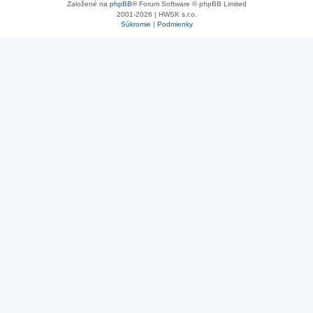
Založené na
phpBB
® Forum Software © phpBB Limited
2001-2026 | HWSK s.r.o.
Súkromie
|
Podmienky