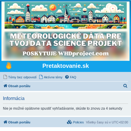
Pretaktovanie.sk
Témy bez odpovedí
Aktívne témy
FAQ
H
Obsah portálu
ľ
Informácia
a
d
Nie je možné opätovne spustiť vyhľadávanie, skúste to znovu za 4 sekundy
a
ť
Obsah portálu
Policies
Všetky časy sú v
UTC+02:00