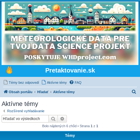
Pretaktovanie.sk
Témy bez odpovedí
Aktívne témy
FAQ
H
Obsah portálu
Hľadať
Aktívne témy
ľ
Aktívne témy
a
Rozšírené vyhľadávanie
d
Hľadať
Rozšírené vyhľadávanie
a
Bolo nájdených 6 zhôd • Strana
1
z
1
ť
Témy