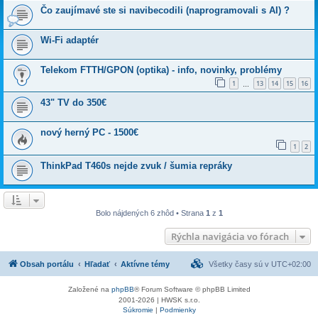
Čo zaujímavé ste si navibecodili (naprogramovali s AI) ?
Wi-Fi adaptér
Telekom FTTH/GPON (optika) - info, novinky, problémy
1
13
14
15
16
…
43" TV do 350€
nový herný PC - 1500€
1
2
ThinkPad T460s nejde zvuk / šumia repráky
Bolo nájdených 6 zhôd • Strana
1
z
1
Rýchla navigácia vo fórach
Obsah portálu
Hľadať
Aktívne témy
Všetky časy sú v
UTC+02:00
Založené na
phpBB
® Forum Software © phpBB Limited
2001-2026 | HWSK s.r.o.
Súkromie
|
Podmienky