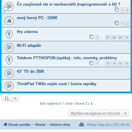
Čo zaujímavé ste si navibecodili (naprogramovali s AI) ?
1
2
nový herný PC - 1500€
1
2
Hry zdarma
1
67
68
69
70
…
Wi-Fi adaptér
Telekom FTTH/GPON (optika) - info, novinky, problémy
1
13
14
15
16
…
43" TV do 350€
ThinkPad T460s nejde zvuk / šumia repráky
Bolo nájdených 7 zhôd • Strana
1
z
1
Rýchla navigácia vo fórach
Obsah portálu
Hľadať
Aktívne témy
Všetky časy sú v
UTC+02:00