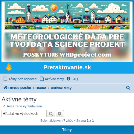
Pretaktovanie.sk
Témy bez odpovedí
Aktívne témy
FAQ
H
Obsah portálu
Hľadať
Aktívne témy
ľ
Aktívne témy
a
Rozšírené vyhľadávanie
d
Hľadať
Rozšírené vyhľadávanie
a
Bolo nájdených 7 zhôd • Strana
1
z
1
ť
Témy