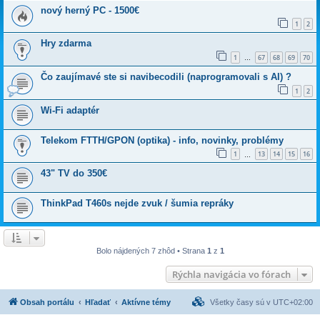
nový herný PC - 1500€
1
2
Hry zdarma
1
67
68
69
70
…
Čo zaujímavé ste si navibecodili (naprogramovali s AI) ?
1
2
Wi-Fi adaptér
Telekom FTTH/GPON (optika) - info, novinky, problémy
1
13
14
15
16
…
43" TV do 350€
ThinkPad T460s nejde zvuk / šumia repráky
Bolo nájdených 7 zhôd • Strana
1
z
1
Rýchla navigácia vo fórach
Obsah portálu
Hľadať
Aktívne témy
Všetky časy sú v
UTC+02:00