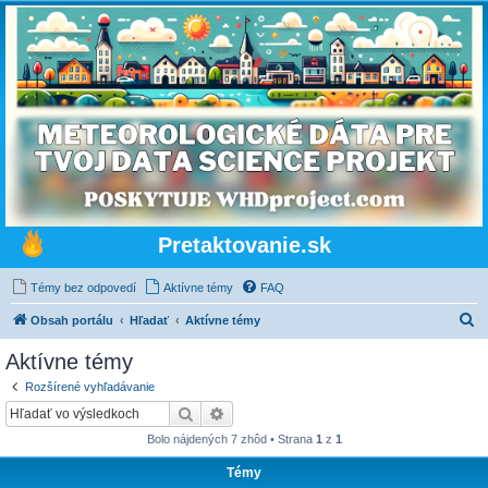
Pretaktovanie.sk
Témy bez odpovedí
Aktívne témy
FAQ
H
Obsah portálu
Hľadať
Aktívne témy
ľ
Aktívne témy
a
Rozšírené vyhľadávanie
d
Hľadať
Rozšírené vyhľadávanie
a
Bolo nájdených 7 zhôd • Strana
1
z
1
ť
Témy