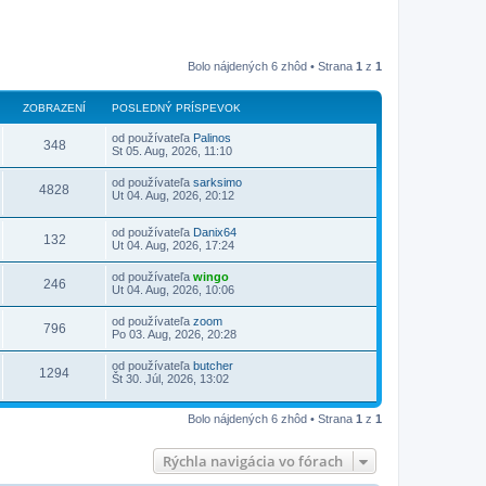
Bolo nájdených 6 zhôd • Strana
1
z
1
ZOBRAZENÍ
POSLEDNÝ PRÍSPEVOK
od používateľa
Palinos
348
St 05. Aug, 2026, 11:10
od používateľa
sarksimo
4828
Ut 04. Aug, 2026, 20:12
od používateľa
Danix64
132
Ut 04. Aug, 2026, 17:24
od používateľa
wingo
246
Ut 04. Aug, 2026, 10:06
od používateľa
zoom
796
Po 03. Aug, 2026, 20:28
od používateľa
butcher
1294
Št 30. Júl, 2026, 13:02
Bolo nájdených 6 zhôd • Strana
1
z
1
Rýchla navigácia vo fórach