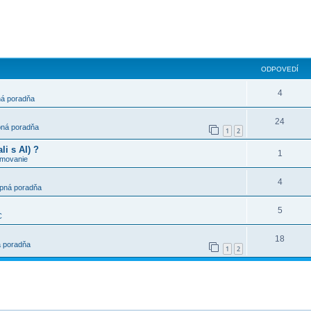
ODPOVEDÍ
4
á poradňa
24
ná poradňa
1
2
i s AI) ?
1
amovanie
4
pná poradňa
5
C
18
 poradňa
1
2