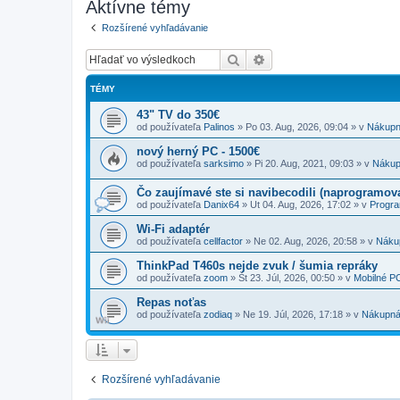
Aktívne témy
Rozšírené vyhľadávanie
Hľadať
Rozšírené vyhľadávanie
TÉMY
43" TV do 350€
od používateľa
Palinos
»
Po 03. Aug, 2026, 09:04
» v
Nákupn
nový herný PC - 1500€
od používateľa
sarksimo
»
Pi 20. Aug, 2021, 09:03
» v
Nákup
Čo zaujímavé ste si navibecodili (naprogramoval
od používateľa
Danix64
»
Ut 04. Aug, 2026, 17:02
» v
Progr
Wi-Fi adaptér
od používateľa
cellfactor
»
Ne 02. Aug, 2026, 20:58
» v
Náku
ThinkPad T460s nejde zvuk / šumia repráky
od používateľa
zoom
»
Št 23. Júl, 2026, 00:50
» v
Mobilné P
Repas noťas
od používateľa
zodiaq
»
Ne 19. Júl, 2026, 17:18
» v
Nákupná
Rozšírené vyhľadávanie